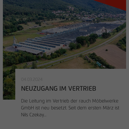
den Referrer, der ursprünglich zum
Besuch der Website verwendet wurde
Name
_pk_ses, _pk_cvar, _pk_hsr
Anbieter
matomo.rauchmoebel.de
Laufzeit
30 Minuten
Kurzlebige Cookies, die zur temporären
Zweck
Speicherung von Daten für den Besuch
verwendet werden.
04.03.2024
NEUZUGANG IM VERTRIEB
Die Leitung im Vertrieb der rauch Möbelwerke
GmbH ist neu besetzt. Seit dem ersten März ist
Nils Czekay...