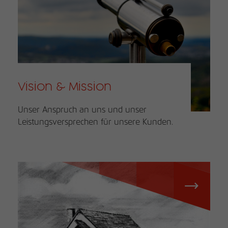
Name
_pk_id
Anbieter
matomo.rauchmoebel.de
Laufzeit
13 Monate
Vision & Mission
Verwendet, um einige Details über den
Zweck
Benutzer zu speichern, z. B. die eindeutige
Unser Anspruch an uns und unser
Besucher-ID
Leistungsversprechen für unsere Kunden.
Name
_pk_ref
Anbieter
matomo.rauchmoebel.de
Laufzeit
6 Monate
Verwendet, um die
Attributionsinformationen zu speichern,
Zweck