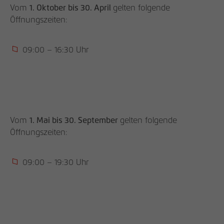
den Referrer, der ursprünglich zum
Vom
1. Oktober bis 30. April
gelten folgende
Besuch der Website verwendet wurde
Öffnungszeiten:
Name
_pk_ses, _pk_cvar, _pk_hsr
09:00 – 16:30 Uhr
Anbieter
matomo.rauchmoebel.de
Laufzeit
30 Minuten
Kurzlebige Cookies, die zur temporären
Vom
1. Mai bis 30. September
gelten folgende
Zweck
Speicherung von Daten für den Besuch
Öffnungszeiten:
verwendet werden.
09:00 – 19:30 Uhr