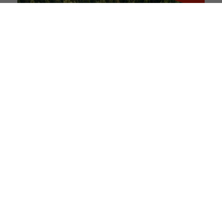
FÜR DIE UMWELT
Nachhaltigkeit bei rauch
Bewusst in die Zukunft: Wir legen Wert auf
Qualität und Nachhaltigkeit.
rauch BLUE
rauch ORANGE
rauch BLACK