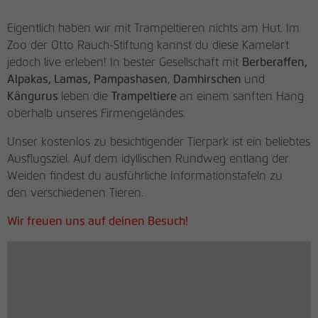
Dimension-5
Anbieter
Google Tag Manager
Eigentlich haben wir mit Trampeltieren nichts am Hut. Im
Name
be_lastLoginProvider
Laufzeit
1 Tag
Zoo der Otto Rauch-Stiftung kannst du diese Kamelart
Elara
jedoch live erleben! In bester Gesellschaft mit
Berberaffen,
Anbieter
rauchmoebel.de
Registriert eine eindeutige ID, die
Alpakas, Lamas, Pampashasen
,
Damhirschen
und
Essensa
verwendet wird, um statistische Daten
Kängurus
leben die
Trampeltiere
an einem sanften Hang
Laufzeit
3 Monate
Zweck
dazu, wie der Besucher die Website nutzt,
oberhalb unseres Firmengeländes.
zu generieren.
Flipp
Behält die Zustände des Benutzers beim
Zweck
Unser kostenlos zu besichtigender Tierpark ist ein beliebtes
Backendlogin bei.
Ausflugsziel. Auf dem idyllischen Rundweg entlang der
Lucena
Name
_fbp
Weiden findest du ausführliche Informationstafeln zu
den verschiedenen Tieren.
Anbieter
Facebook Pixel
Quadra
Wir freuen uns auf deinen Besuch!
Laufzeit
3 Monate
SCALE
Wird von Facebook genutzt, um eine
Reihe von Werbeprodukten anzuzeigen,
Tegio
Zweck
zum Beispiel Echtzeitgebote dritter
Werbetreibender.