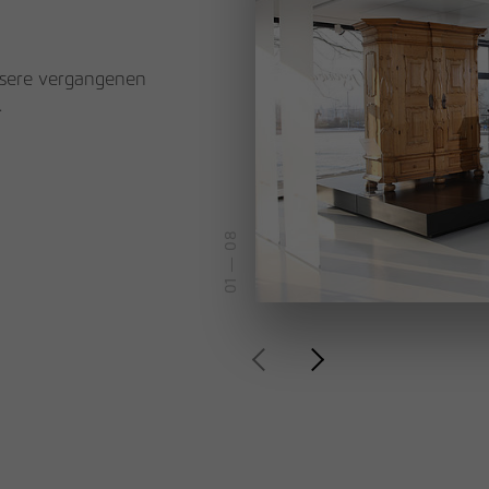
unsere vergangenen
.
— 08
01