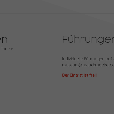
Laufzeit
13 Monate
Verwendet, um einige Details über den
Zweck
Benutzer zu speichern, z. B. die eindeutige
Besucher-ID
en
Führunge
Name
_pk_ref
 Tagen:
Anbieter
matomo.rauchmoebel.de
Individuelle Führungen auf
museum(at)rauchmoebel.d
Laufzeit
6 Monate
Der Eintritt ist frei!
Verwendet, um die Attributionsinformationen zu
Zweck
speichern, den Referrer, der ursprünglich zum
Besuch der Website verwendet wurde
Name
_pk_ses, _pk_cvar, _pk_hsr