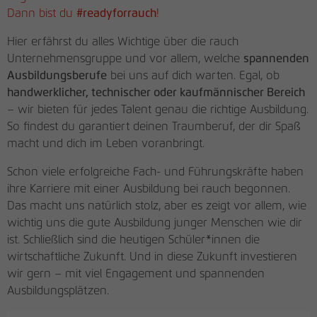
Dimension-5
Dann bist du
#readyforrauch
!
Anbieter
Google Tag Manager
Name
be_lastLoginProvider
Hier erfährst du alles Wichtige über die rauch
Laufzeit
1 Tag
Elara
Unternehmensgruppe und vor al­lem, welche
spannenden
Anbieter
rauchmoebel.de
Registriert eine eindeutige ID, die
Ausbildungsberufe
bei uns auf dich warten. Egal, ob
Essensa
verwendet wird, um statistische Daten
handwerklicher, technischer oder kaufmännischer Bereich
Laufzeit
3 Monate
Zweck
dazu, wie der Besucher die Website nutzt,
– wir bieten für jedes Talent genau die richtige Ausbildung.
zu generieren.
Flipp
Behält die Zustände des Benutzers beim
So findest du garantiert deinen Traumberuf, der dir Spaß
Zweck
Backendlogin bei.
macht und dich im Leben voranbringt.
Lucena
Name
_fbp
Schon viele erfolgreiche Fach­- und Führungs­kräfte haben
ihre Karriere mit einer Ausbil­dung bei rauch begonnen.
Anbieter
Facebook Pixel
Quadra
Das macht uns natürlich stolz, aber es zeigt vor allem, wie
wichtig uns die gute Ausbildung junger Men­schen wie dir
Laufzeit
3 Monate
SCALE
ist. Schließlich sind die heutigen Schüler*innen die
wirtschaftliche Zukunft. Und in diese Zukunft investieren
Wird von Facebook genutzt, um eine
Reihe von Werbeprodukten anzuzeigen,
wir gern – mit viel Engagement und spannenden
Tegio
Zweck
zum Beispiel Echtzeitgebote dritter
Ausbildungsplätzen.
Werbetreibender.