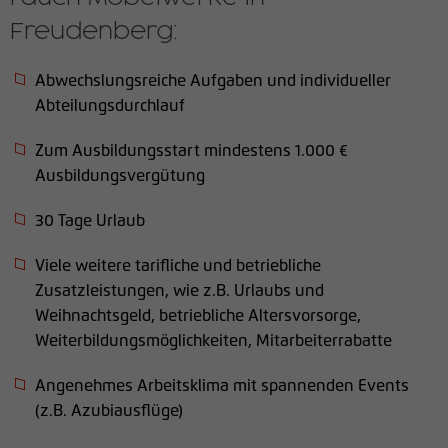
den Referrer, der ursprünglich zum
Freudenberg:
Besuch der Website verwendet wurde
Abwechslungsreiche Aufgaben und individueller
Name
_pk_ses, _pk_cvar, _pk_hsr
Abteilungsdurchlauf
Anbieter
matomo.rauchmoebel.de
Zum Ausbildungsstart mindestens 1.000 €
Ausbildungsvergütung
Laufzeit
30 Minuten
30 Tage Urlaub
Kurzlebige Cookies, die zur temporären
Zweck
Speicherung von Daten für den Besuch
Viele weitere tarifliche und betriebliche
verwendet werden.
Zusatzleistungen, wie z.B. Urlaubs und
Weihnachtsgeld, betriebliche Altersvorsorge,
Weiterbildungsmöglichkeiten, Mitarbeiterrabatte
Angenehmes Arbeitsklima mit spannenden Events
(z.B. Azubiausflüge)