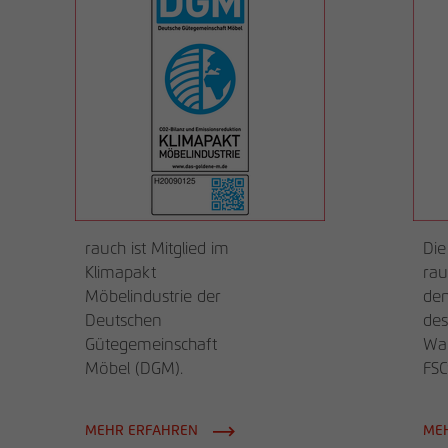
rauch ist Mitglied im
Die
Klimapakt
rau
Möbelindustrie der
den
Deutschen
des
Gütegemeinschaft
Wal
Möbel (DGM).
FSC®
MEHR ERFAHREN
ME