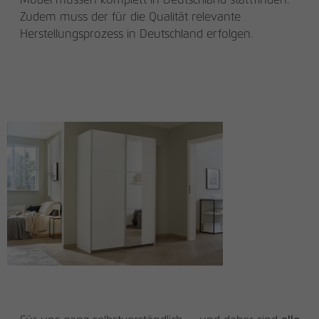
den Referrer, der ursprünglich zum
Zudem muss der für die Qualität relevante
Besuch der Website verwendet wurde
Herstellungsprozess in Deutschland erfolgen.
Name
_pk_ses, _pk_cvar, _pk_hsr
Anbieter
matomo.rauchmoebel.de
Laufzeit
30 Minuten
Kurzlebige Cookies, die zur temporären
Zweck
Speicherung von Daten für den Besuch
verwendet werden.