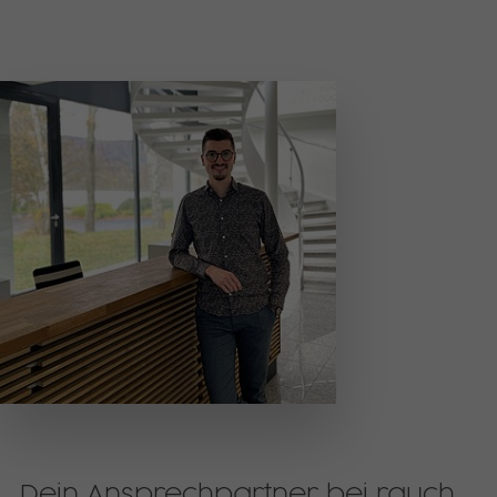
den Referrer, der ursprünglich zum
Besuch der Website verwendet wurde
Name
_pk_ses, _pk_cvar, _pk_hsr
Anbieter
matomo.rauchmoebel.de
Laufzeit
30 Minuten
Kurzlebige Cookies, die zur temporären
Zweck
Speicherung von Daten für den Besuch
verwendet werden.
Dein Ansprechpartner bei rauch