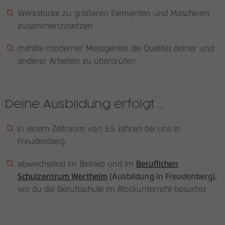
Werkstücke zu größeren Elementen und Maschinen
Name
_pk_id
zusammenzusetzen
Anbieter
matomo.rauchmoebel.de
mithilfe moderner Messgeräte die Qualität deiner und
anderer Arbeiten zu überprüfen
Laufzeit
13 Monate
Verwendet, um einige Details über den
Zweck
Benutzer zu speichern, z. B. die eindeutige
Deine Ausbildung erfolgt …
Besucher-ID
in einem Zeitraum von 3,5 Jahren bei uns in
Freudenberg.
Name
_pk_ref
abwechselnd im Betrieb und im
Beruflichen
Anbieter
matomo.rauchmoebel.de
Schulzentrum Wertheim
(Ausbildung in Freudenberg)
,
Laufzeit
6 Monate
wo du die Berufsschule im Blockunterricht besuchst
Verwendet, um die
Attributionsinformationen zu speichern,
Zweck