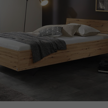
Laufzeit
13 Monate
Verwendet, um einige Details über den
Zweck
Benutzer zu speichern, z. B. die eindeutige
Besucher-ID
Name
_pk_ref
Anbieter
matomo.rauchmoebel.de
Laufzeit
6 Monate
Verwendet, um die Attributionsinformationen zu
Zweck
speichern, den Referrer, der ursprünglich zum
Besuch der Website verwendet wurde
Name
_pk_ses, _pk_cvar, _pk_hsr