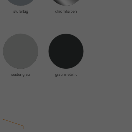
alufarbig
chromfarben
seidengrau
grau metallic