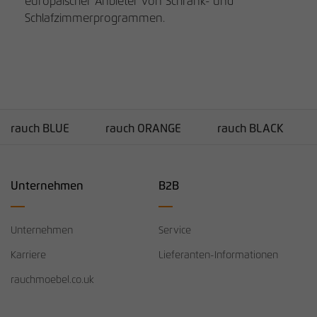
europäischer Anbieter von Schrank- und
Schlafzimmerprogrammen.
rauch BLUE
rauch ORANGE
rauch BLACK
Unternehmen
B2B
Unternehmen
Service
Karriere
Lieferanten-Informationen
rauchmoebel.co.uk