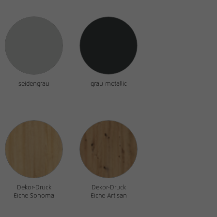
den Referrer, der ursprünglich zum
Besuch der Website verwendet wurde
Name
_pk_ses, _pk_cvar, _pk_hsr
Anbieter
matomo.rauchmoebel.de
seidengrau
grau metallic
Laufzeit
30 Minuten
Kurzlebige Cookies, die zur temporären
Zweck
Speicherung von Daten für den Besuch
verwendet werden.
Dekor-Druck
Dekor-Druck
Eiche Sonoma
Eiche Artisan