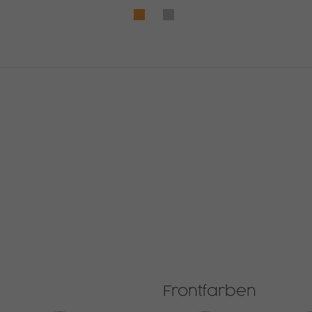
Anbieter
matomo.rauchmoebel.de
Laufzeit
30 Minuten
Kurzlebige Cookies, die zur temporären
Zweck
Speicherung von Daten für den Besuch
verwendet werden.
Frontfarben