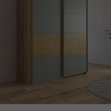
Laufzeit
13 Monate
Verwendet, um einige Details über den
Zweck
Benutzer zu speichern, z. B. die eindeutige
Besucher-ID
Name
_pk_ref
Anbieter
matomo.rauchmoebel.de
Laufzeit
6 Monate
Verwendet, um die Attributionsinformationen zu
Zweck
speichern, den Referrer, der ursprünglich zum
Besuch der Website verwendet wurde
Name
_pk_ses, _pk_cvar, _pk_hsr