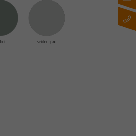
bei
seidengrau