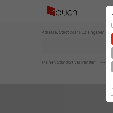
SO
Adresse, Stadt oder PLZ eingeben
Meinen Standort verwenden
´
Ergebnis Liste
Suche verfeinern