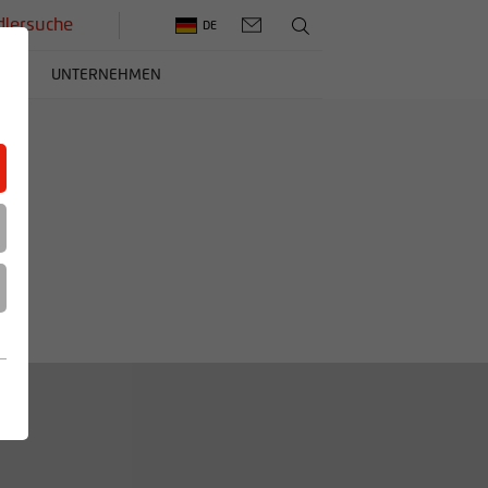
lersuche
DE
ERE
UNTERNEHMEN