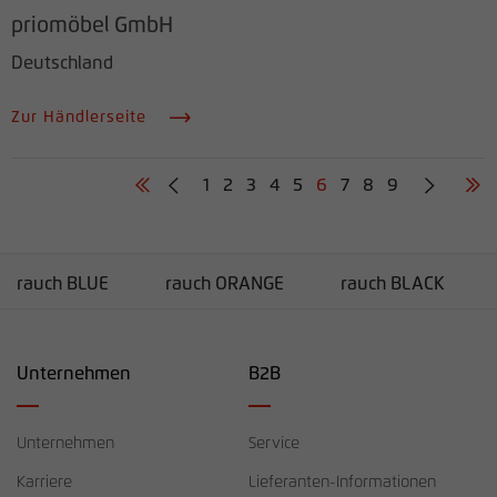
priomöbel GmbH
Deutschland
Zur Händlerseite
1
2
3
4
5
6
7
8
9
rauch BLUE
rauch ORANGE
rauch BLACK
Unternehmen
B2B
Unternehmen
Service
Karriere
Lieferanten-Informationen