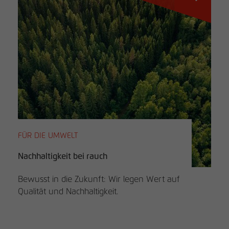
den Referrer, der ursprünglich zum
Besuch der Website verwendet wurde
Name
_pk_ses, _pk_cvar, _pk_hsr
Anbieter
matomo.rauchmoebel.de
Laufzeit
30 Minuten
Kurzlebige Cookies, die zur temporären
Zweck
Speicherung von Daten für den Besuch
FÜR DIE UMWELT
verwendet werden.
Nachhaltigkeit bei rauch
Bewusst in die Zukunft: Wir legen Wert auf
Qualität und Nachhaltigkeit.