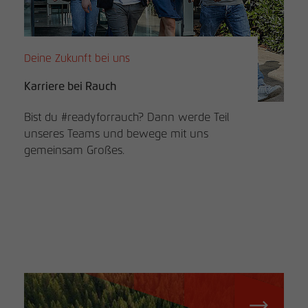
Name
_pk_id
Deine Zukunft bei uns
Anbieter
matomo.rauchmoebel.de
Karriere bei Rauch
Laufzeit
13 Monate
Bist du #readyforrauch? Dann werde Teil
Verwendet, um einige Details über den
unseres Teams und bewege mit uns
Zweck
Benutzer zu speichern, z. B. die eindeutige
gemeinsam Großes.
Besucher-ID
Name
_pk_ref
Anbieter
matomo.rauchmoebel.de
Laufzeit
6 Monate
Verwendet, um die
Attributionsinformationen zu speichern,
Zweck