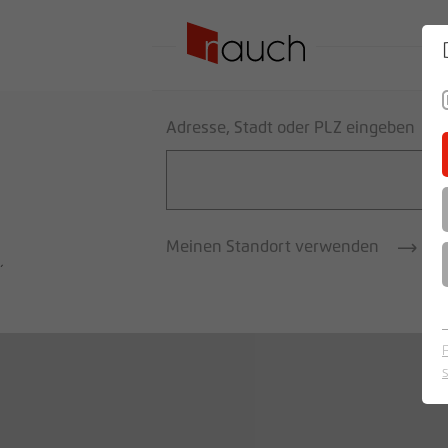
SO
Adresse, Stadt oder PLZ eingeben
Meinen Standort verwenden
´
Ergebnis Liste
Suche verfeinern