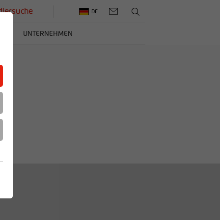
lersuche
DE
ERE
UNTERNEHMEN