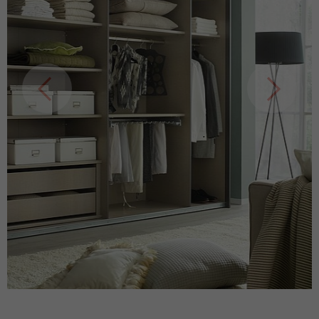
Name
_pk_id
Anbieter
matomo.rauchmoebel.de
Laufzeit
13 Monate
Verwendet, um einige Details über den
Zweck
Benutzer zu speichern, z. B. die eindeutige
Besucher-ID
Name
_pk_ref
Anbieter
matomo.rauchmoebel.de
Laufzeit
6 Monate
Verwendet, um die
Attributionsinformationen zu speichern,
Zweck