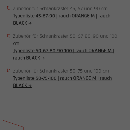
den Referrer, der ursprünglich zum
Zubehör für Schrankraster 45, 67 und 90 cm
Besuch der Website verwendet wurde
Typenliste 45-67-90 | rauch ORANGE M | rauch
BLACK →
Name
_pk_ses, _pk_cvar, _pk_hsr
Zubehör für Schrankraster 50, 67, 80, 90 und 100
Anbieter
matomo.rauchmoebel.de
cm
Typenliste 50-67-80-90-100 | rauch ORANGE M |
Laufzeit
30 Minuten
rauch BLACK →
Kurzlebige Cookies, die zur temporären
Zubehör für Schrankraster 50, 75 und 100 cm
Zweck
Speicherung von Daten für den Besuch
verwendet werden.
Typenliste 50-75-100 | rauch ORANGE M | rauch
BLACK →