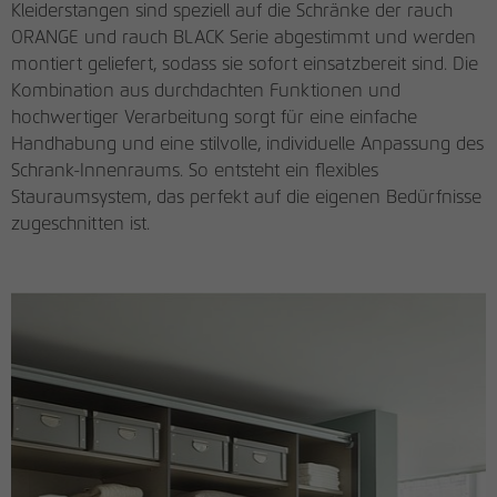
Kleiderstangen sind speziell auf die Schränke der rauch
Dimension-5
Anbieter
Google Tag Manager
ORANGE und rauch BLACK Serie abgestimmt und werden
Name
be_lastLoginProvider
montiert geliefert, sodass sie sofort einsatzbereit sind. Die
Laufzeit
1 Tag
Elara
Kombination aus durchdachten Funktionen und
Anbieter
rauchmoebel.de
Registriert eine eindeutige ID, die
hochwertiger Verarbeitung sorgt für eine einfache
Essensa
verwendet wird, um statistische Daten
Handhabung und eine stilvolle, individuelle Anpassung des
Laufzeit
3 Monate
Zweck
dazu, wie der Besucher die Website nutzt,
Schrank-Innenraums. So entsteht ein flexibles
zu generieren.
Flipp
Stauraumsystem, das perfekt auf die eigenen Bedürfnisse
Behält die Zustände des Benutzers beim
Zweck
Backendlogin bei.
zugeschnitten ist.
Lucena
Name
_fbp
Anbieter
Facebook Pixel
Quadra
Laufzeit
3 Monate
SCALE
Wird von Facebook genutzt, um eine
Reihe von Werbeprodukten anzuzeigen,
Tegio
Zweck
zum Beispiel Echtzeitgebote dritter
Werbetreibender.