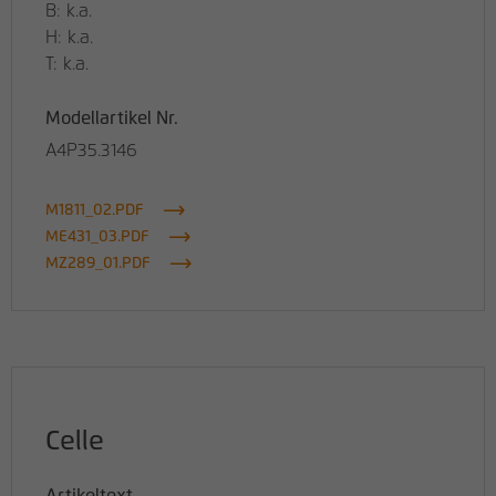
B: k.a.
H: k.a.
T: k.a.
Modellartikel Nr.
A4P35.3146
M1811_02.PDF
ME431_03.PDF
MZ289_01.PDF
Celle