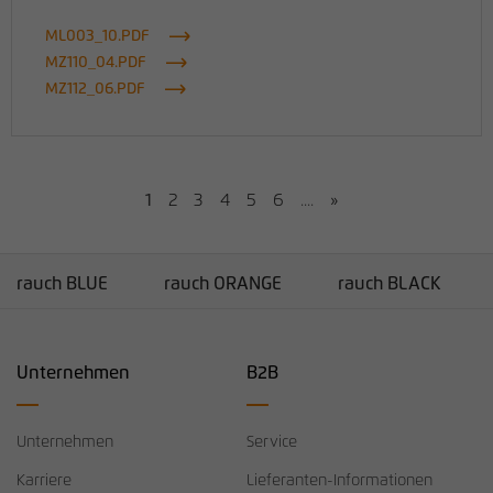
ML003_10.PDF
MZ110_04.PDF
MZ112_06.PDF
1
2
3
4
5
6
....
»
rauch BLUE
rauch ORANGE
rauch BLACK
Unternehmen
B2B
Unternehmen
Service
Karriere
Lieferanten-Informationen