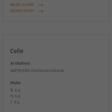
ME431_03.PDF
MZ289_01.PDF
Celle
Artikeltext
A4P353145 Drehtürenschrank
Maße
B: k.a.
H: k.a.
T: k.a.