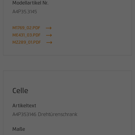
Modellartikel Nr.
A4P35.3145
M1769_02.PDF
ME431_03.PDF
MZ289_01.PDF
Celle
Artikeltext
A4P353146 Drehtürenschrank
Maße