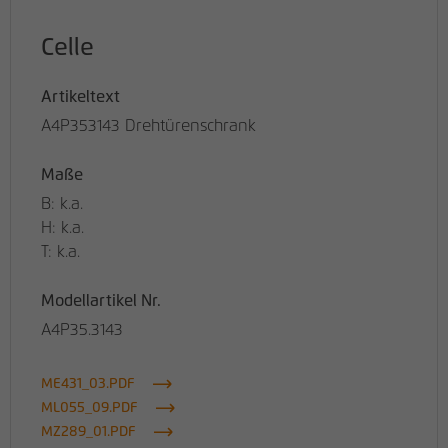
Celle
Artikeltext
A4P353143 Drehtürenschrank
Maße
B: k.a.
H: k.a.
T: k.a.
Modellartikel Nr.
A4P35.3143
ME431_03.PDF
ML055_09.PDF
MZ289_01.PDF