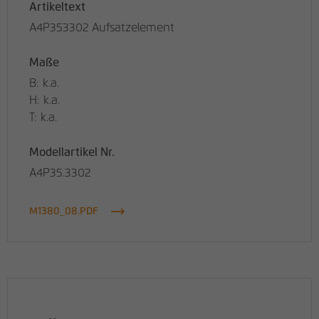
Artikeltext
A4P353302 Aufsatzelement
Maße
B: k.a.
H: k.a.
T: k.a.
Modellartikel Nr.
A4P35.3302
M1380_08.PDF