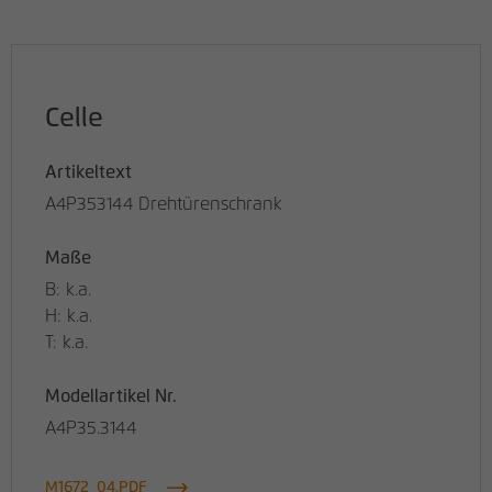
Celle
Artikeltext
A4P353144 Drehtürenschrank
Maße
B: k.a.
H: k.a.
T: k.a.
Modellartikel Nr.
A4P35.3144
M1672_04.PDF