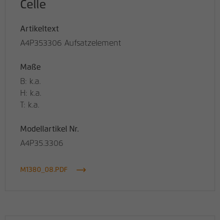
Celle
Artikeltext
A4P353306 Aufsatzelement
Maße
B: k.a.
H: k.a.
T: k.a.
Modellartikel Nr.
A4P35.3306
M1380_08.PDF