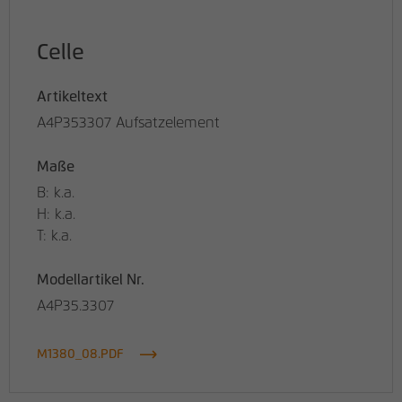
Celle
Artikeltext
A4P353307 Aufsatzelement
Maße
B: k.a.
H: k.a.
T: k.a.
Modellartikel Nr.
A4P35.3307
M1380_08.PDF