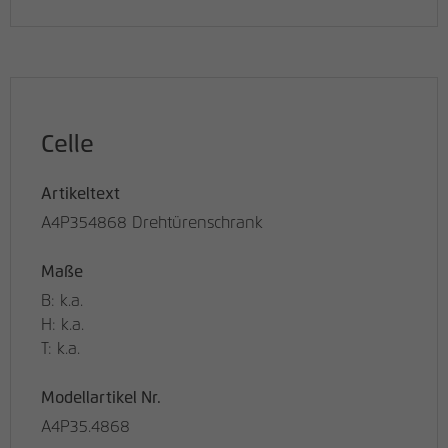
Celle
Artikeltext
A4P354868 Drehtürenschrank
Maße
B: k.a.
H: k.a.
T: k.a.
Modellartikel Nr.
A4P35.4868