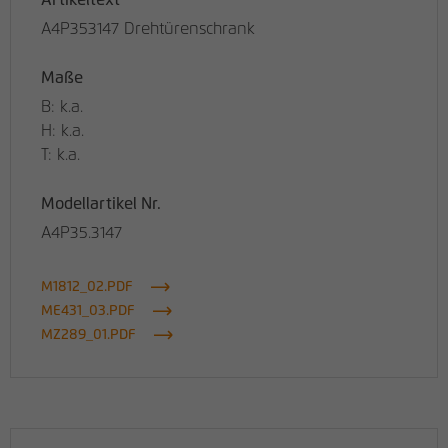
Artikeltext
A4P353147 Drehtürenschrank
Maße
B: k.a.
H: k.a.
T: k.a.
Modellartikel Nr.
A4P35.3147
M1812_02.PDF
ME431_03.PDF
MZ289_01.PDF