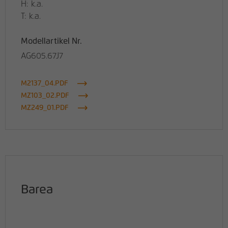
H: k.a.
T: k.a.
Modellartikel Nr.
AG605.67J7
M2137_04.PDF
MZ103_02.PDF
MZ249_01.PDF
Barea