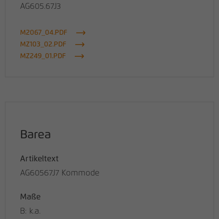
AG605.67J3
M2067_04.PDF
MZ103_02.PDF
MZ249_01.PDF
Barea
Artikeltext
AG60567J7 Kommode
Maße
B: k.a.