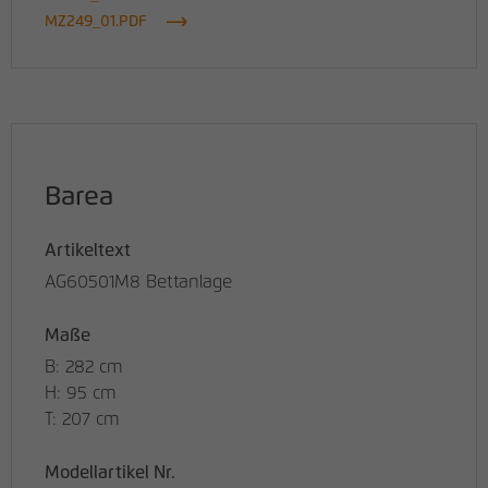
MZ249_01.PDF
Name
_pk_id
Anbieter
matomo.rauchmoebel.de
Laufzeit
13 Monate
Verwendet, um einige Details über den
Barea
Zweck
Benutzer zu speichern, z. B. die eindeutige
Besucher-ID
Artikeltext
AG60501M8 Bettanlage
Name
_pk_ref
Maße
Anbieter
matomo.rauchmoebel.de
B: 282 cm
H: 95 cm
Laufzeit
6 Monate
T: 207 cm
Verwendet, um die
Modellartikel Nr.
Attributionsinformationen zu speichern,
Zweck