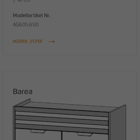
T: 41 cm
Modellartikel Nr.
AG605.61J0
M2888_01.PDF
Barea