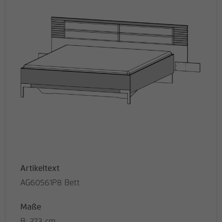
Artikeltext
AG60561P8 Bett
Maße
B: 273 cm