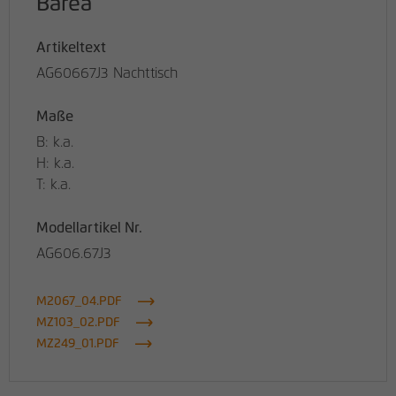
Barea
Artikeltext
AG60667J3 Nachttisch
Maße
B: k.a.
H: k.a.
T: k.a.
Modellartikel Nr.
AG606.67J3
M2067_04.PDF
MZ103_02.PDF
MZ249_01.PDF