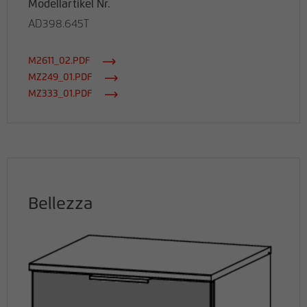
Modellartikel Nr.
AD398.645T
M2611_02.PDF
MZ249_01.PDF
MZ333_01.PDF
Bellezza