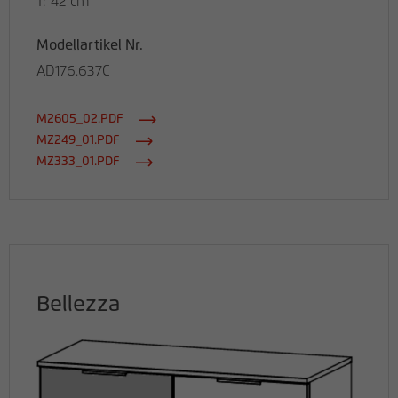
T: 42 cm
Modellartikel Nr.
AD176.637C
M2605_02.PDF
MZ249_01.PDF
MZ333_01.PDF
Bellezza