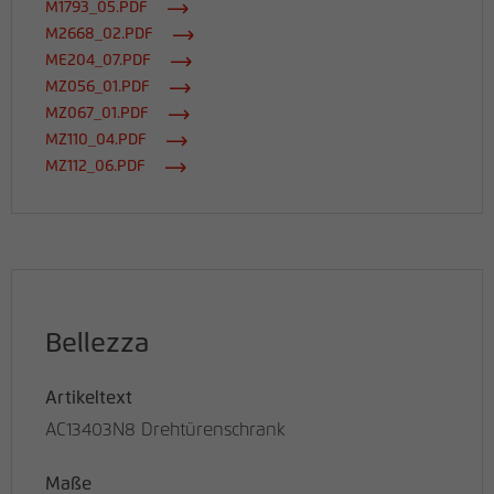
M1793_05.PDF
M2668_02.PDF
ME204_07.PDF
MZ056_01.PDF
MZ067_01.PDF
MZ110_04.PDF
MZ112_06.PDF
Bellezza
Artikeltext
AC13403N8 Drehtürenschrank
Maße