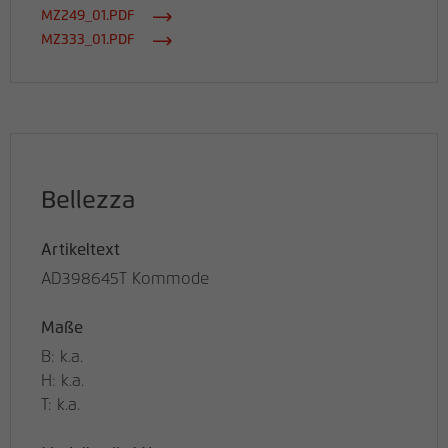
MZ249_01.PDF
MZ333_01.PDF
Bellezza
Artikeltext
AD398645T Kommode
Maße
B: k.a.
H: k.a.
T: k.a.