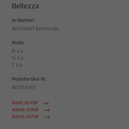
Bellezza
Artikeltext
AD176645T Kommode
Maße
B: k.a.
H: k.a.
T: k.a.
Modellartikel Nr.
AD176.645T
M2611_02.PDF
MZ249_01.PDF
MZ333_01.PDF