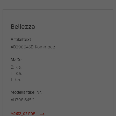
Bellezza
Artikeltext
AD398645D Kommode
Maße
B: k.a.
H: k.a.
T: k.a.
Modellartikel Nr.
AD398.645D
M2612_02.PDF