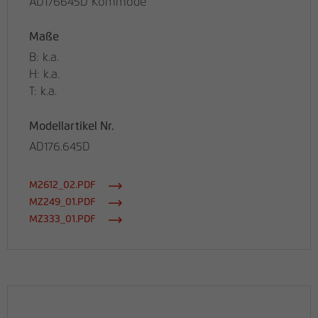
AD176645D Kommode
Maße
B: k.a.
H: k.a.
T: k.a.
Modellartikel Nr.
AD176.645D
M2612_02.PDF
MZ249_01.PDF
MZ333_01.PDF