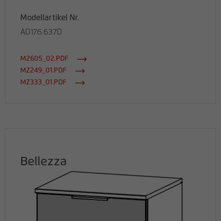
Modellartikel Nr.
AD176.637D
M2605_02.PDF
MZ249_01.PDF
MZ333_01.PDF
Bellezza