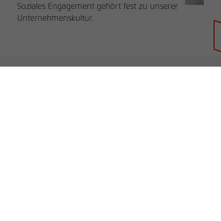
Soziales Engagement gehört fest zu unserer
Unternehmenskultur.
Händlersuche
rauch BLUE
rauch ORANGE
rauch BLACK
Unternehmen
B2B
Unternehmen
Service
Karriere
Lieferanten-Informationen
rauchmoebel.co.uk
Kontakt