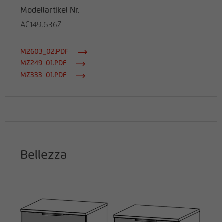
Modellartikel Nr.
AC149.636Z
M2603_02.PDF
MZ249_01.PDF
MZ333_01.PDF
Bellezza