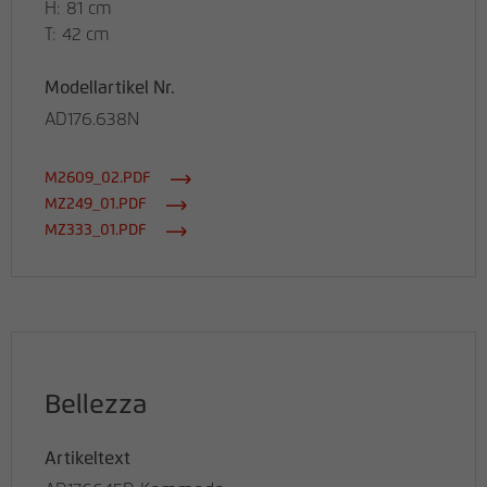
H: 81 cm
T: 42 cm
Modellartikel Nr.
AD176.638N
M2609_02.PDF
MZ249_01.PDF
MZ333_01.PDF
Bellezza
Artikeltext