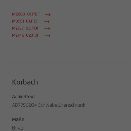
M2660_01.PDF
M9951_01.PDF
MZ127_02.PDF
MZ146_02.PDF
Korbach
Artikeltext
AD77502Q4 Schwebetürenschrank
Maße
B: k.a.