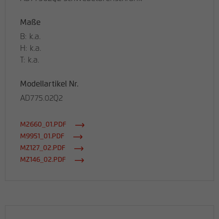
Maße
B: k.a.
H: k.a.
T: k.a.
Modellartikel Nr.
AD775.02Q2
M2660_01.PDF
M9951_01.PDF
MZ127_02.PDF
MZ146_02.PDF