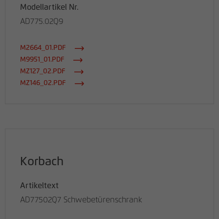
Modellartikel Nr.
AD775.02Q9
M2664_01.PDF
M9951_01.PDF
MZ127_02.PDF
MZ146_02.PDF
Korbach
Artikeltext
AD77502Q7 Schwebetürenschrank