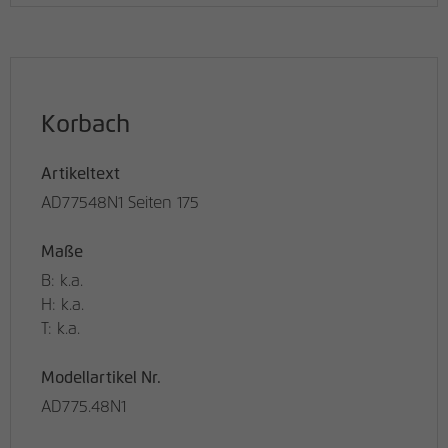
Korbach
Artikeltext
AD77548N1 Seiten 175
Maße
B: k.a.
H: k.a.
T: k.a.
Modellartikel Nr.
AD775.48N1