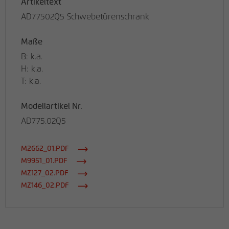
Artikeltext
AD77502Q5 Schwebetürenschrank
Maße
B: k.a.
H: k.a.
T: k.a.
Modellartikel Nr.
AD775.02Q5
M2662_01.PDF
M9951_01.PDF
MZ127_02.PDF
MZ146_02.PDF