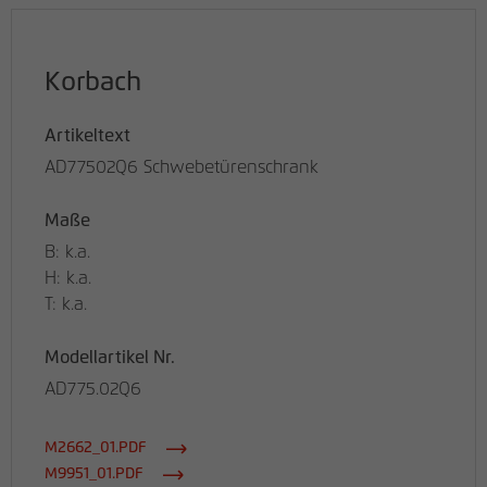
Korbach
Artikeltext
AD77502Q6 Schwebetürenschrank
Maße
B: k.a.
H: k.a.
T: k.a.
Modellartikel Nr.
AD775.02Q6
M2662_01.PDF
M9951_01.PDF