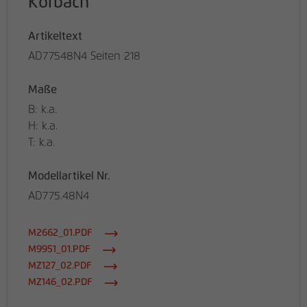
Korbach
Artikeltext
AD77548N4 Seiten 218
Maße
B: k.a.
H: k.a.
T: k.a.
Modellartikel Nr.
AD775.48N4
M2662_01.PDF
M9951_01.PDF
MZ127_02.PDF
MZ146_02.PDF