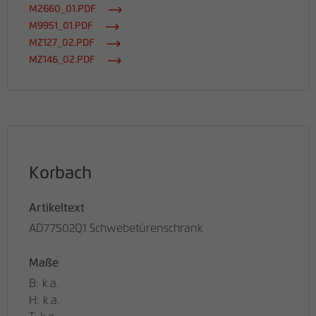
M2660_01.PDF
M9951_01.PDF
MZ127_02.PDF
MZ146_02.PDF
Korbach
Artikeltext
AD77502Q1 Schwebetürenschrank
Maße
B: k.a.
H: k.a.