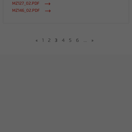
MZ127_02.PDF
MZ146_02.PDF
«
1
2
3
4
5
6
....
»