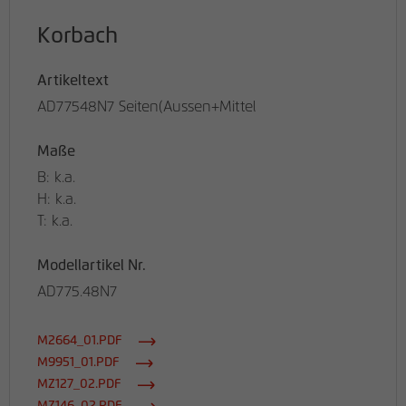
Korbach
Artikeltext
AD77548N7 Seiten(Aussen+Mittel
Maße
B: k.a.
H: k.a.
T: k.a.
Modellartikel Nr.
AD775.48N7
M2664_01.PDF
M9951_01.PDF
MZ127_02.PDF