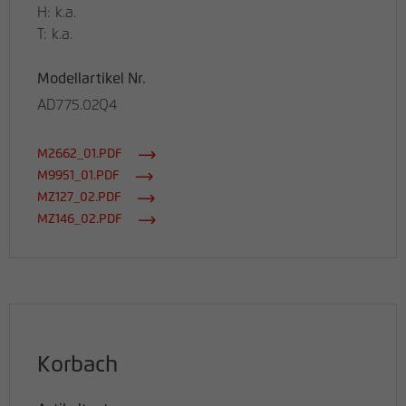
H: k.a.
T: k.a.
Modellartikel Nr.
AD775.02Q4
M2662_01.PDF
M9951_01.PDF
MZ127_02.PDF
MZ146_02.PDF
Korbach