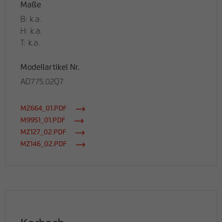
Maße
B: k.a.
H: k.a.
T: k.a.
Modellartikel Nr.
AD775.02Q7
M2664_01.PDF
M9951_01.PDF
MZ127_02.PDF
MZ146_02.PDF