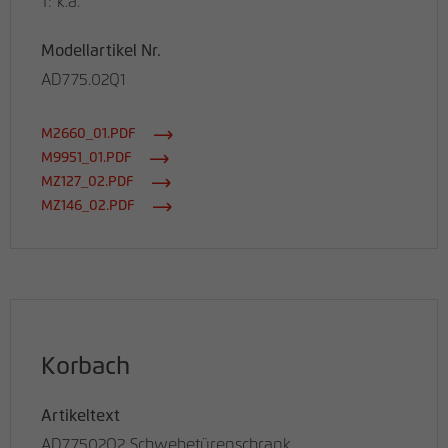
T: k.a.
Modellartikel Nr.
AD775.02Q1
M2660_01.PDF
M9951_01.PDF
MZ127_02.PDF
MZ146_02.PDF
Korbach
Artikeltext
AD77502Q2 Schwebetürenschrank