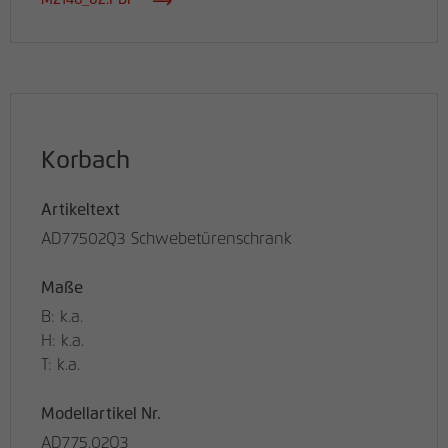
MZ146_02.PDF
Korbach
Artikeltext
AD77502Q3 Schwebetürenschrank
Maße
B: k.a.
H: k.a.
T: k.a.
Modellartikel Nr.
AD775.02Q3