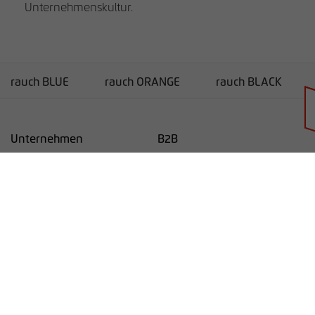
Unternehmenskultur.
rauch BLUE
rauch ORANGE
rauch BLACK
Händlersuche
Unternehmen
B2B
Unternehmen
Service
Karriere
Lieferanten-Informationen
rauchmoebel.co.uk
Kontakt