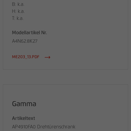
B: k.a.
H: k.a.
T: k.a.
Modellartikel Nr.
A4N62.8K27
ME203_13.PDF
Gamma
Artikeltext
AP4910FA0 Drehtürenschrank