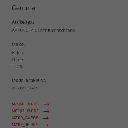
Gamma
Artikeltext
AP4990FA0 Drehtürenschrank
Maße
B: k.a.
H: k.a.
T: k.a.
Modellartikel Nr.
AP499.0FA0
M2966_01.PDF
ME203_13.PDF
MZ110_04.PDF
MZ112_06.PDF