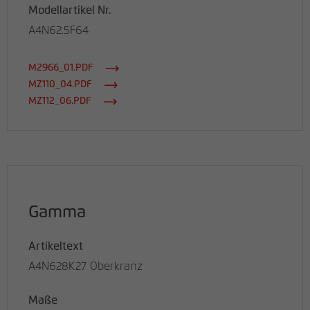
Modellartikel Nr.
A4N62.5F64
M2966_01.PDF
MZ110_04.PDF
MZ112_06.PDF
Gamma
Artikeltext
A4N628K27 Oberkranz
Maße