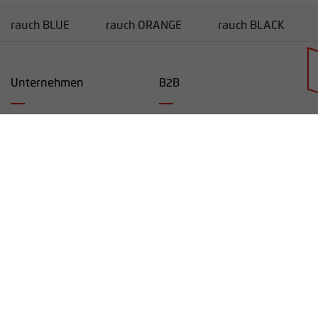
rauch BLUE
rauch ORANGE
rauch BLACK
Unternehmen
B2B
Händlersuche
Unternehmen
Service
Karriere
Lieferanten-Informationen
rauchmoebel.co.uk
Kontakt
Impressum
Datenschutz
Cookie-Einwilligung