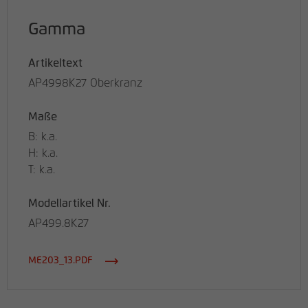
Gamma
Artikeltext
AP4998K27 Oberkranz
Maße
B: k.a.
H: k.a.
T: k.a.
Modellartikel Nr.
AP499.8K27
ME203_13.PDF