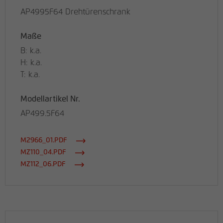
AP4995F64 Drehtürenschrank
Maße
B: k.a.
H: k.a.
T: k.a.
Modellartikel Nr.
AP499.5F64
M2966_01.PDF
MZ110_04.PDF
MZ112_06.PDF