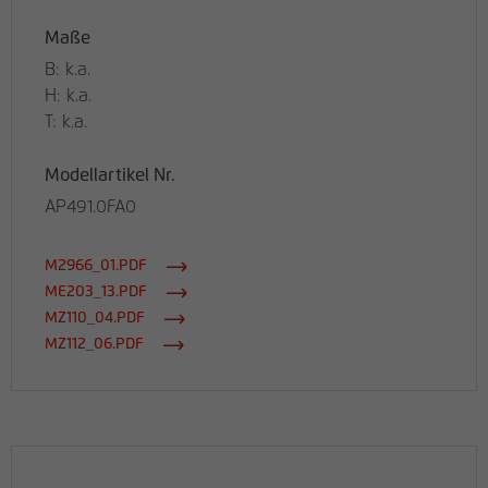
Maße
B: k.a.
H: k.a.
T: k.a.
Modellartikel Nr.
AP491.0FA0
M2966_01.PDF
ME203_13.PDF
MZ110_04.PDF
MZ112_06.PDF