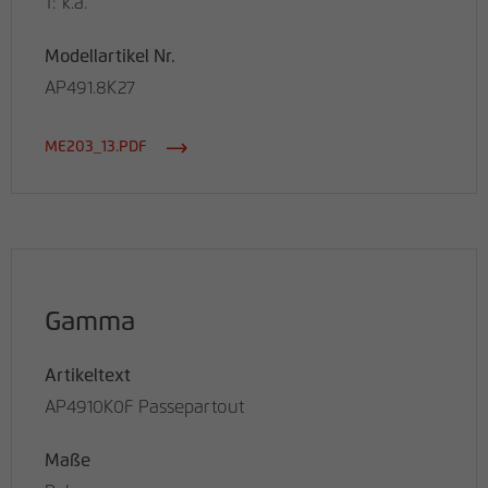
T: k.a.
Modellartikel Nr.
AP491.8K27
ME203_13.PDF
Gamma
Artikeltext
AP4910K0F Passepartout
Maße