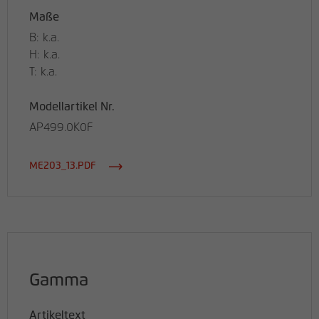
Maße
B: k.a.
H: k.a.
T: k.a.
Modellartikel Nr.
AP499.0K0F
ME203_13.PDF
Gamma
Artikeltext