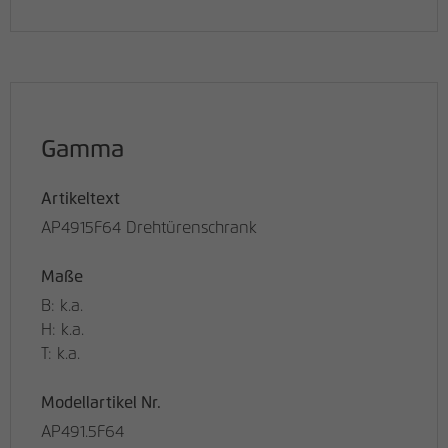
Gamma
Artikeltext
AP4915F64 Drehtürenschrank
Maße
B: k.a.
H: k.a.
T: k.a.
Modellartikel Nr.
AP491.5F64