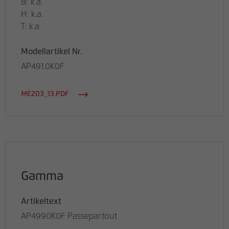
B: k.a.
H: k.a.
T: k.a.
Modellartikel Nr.
AP491.0K0F
ME203_13.PDF
Gamma
Artikeltext
AP4990K0F Passepartout