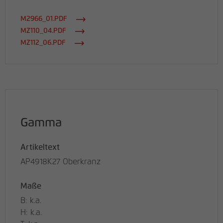
M2966_01.PDF
MZ110_04.PDF
MZ112_06.PDF
Gamma
Artikeltext
AP4918K27 Oberkranz
Maße
B: k.a.
H: k.a.