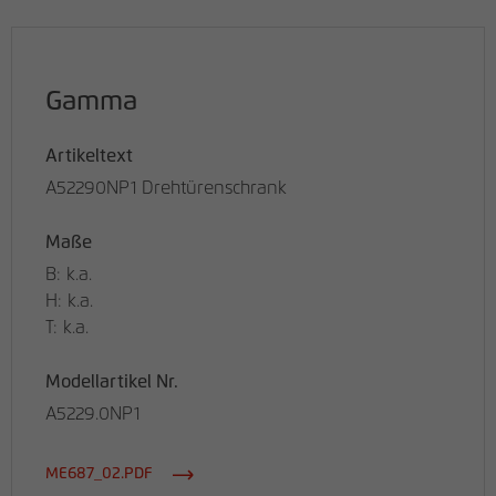
Gamma
Artikeltext
A52290NP1 Drehtürenschrank
Maße
B: k.a.
H: k.a.
T: k.a.
Modellartikel Nr.
A5229.0NP1
ME687_02.PDF