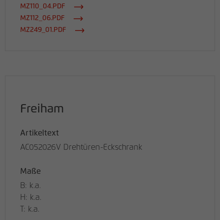
MZ110_04.PDF
MZ112_06.PDF
MZ249_01.PDF
Freiham
Artikeltext
AC052026V Drehtüren-Eckschrank
Maße
B: k.a.
H: k.a.
T: k.a.