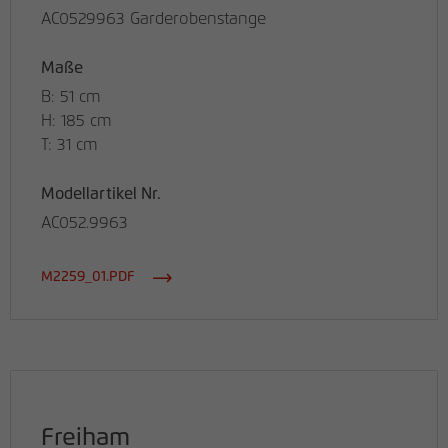
AC0529963 Garderobenstange
Maße
B: 51 cm
H: 185 cm
T: 31 cm
Modellartikel Nr.
AC052.9963
M2259_01.PDF
Freiham