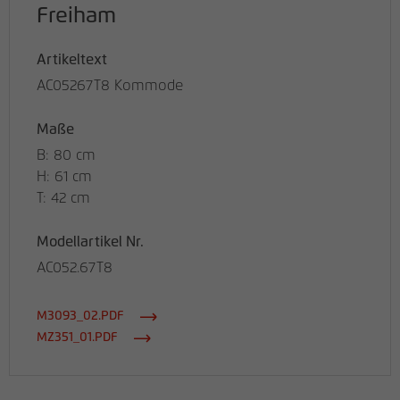
Freiham
Artikeltext
AC05267T8 Kommode
Maße
B: 80 cm
H: 61 cm
T: 42 cm
Modellartikel Nr.
AC052.67T8
M3093_02.PDF
MZ351_01.PDF