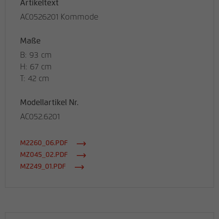
Artikeltext
AC0526201 Kommode
Maße
B: 93 cm
H: 67 cm
T: 42 cm
Modellartikel Nr.
AC052.6201
M2260_06.PDF
MZ045_02.PDF
MZ249_01.PDF