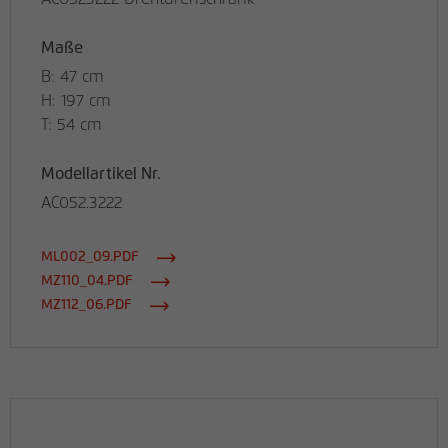
Maße
B: 47 cm
H: 197 cm
T: 54 cm
Modellartikel Nr.
AC052.3222
ML002_09.PDF
MZ110_04.PDF
MZ112_06.PDF