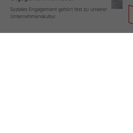
Soziales Engagement gehört fest zu unserer
Unternehmenskultur.
Händlersuche
rauch BLUE
rauch ORANGE
rauch BLACK
Unternehmen
B2B
Unternehmen
Service
Karriere
Lieferanten-Informationen
rauchmoebel.co.uk
Kontakt