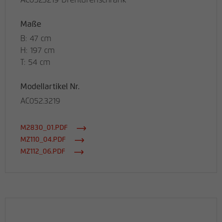
AC0523219 Drehtürenschrank
Maße
B: 47 cm
H: 197 cm
T: 54 cm
Modellartikel Nr.
AC052.3219
M2830_01.PDF
MZ110_04.PDF
MZ112_06.PDF