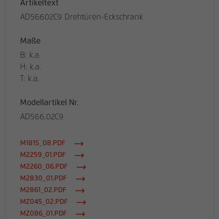
Artikeltext
AD56602C9 Drehtüren-Eckschrank
Maße
B: k.a.
H: k.a.
T: k.a.
Modellartikel Nr.
AD566.02C9
M1815_08.PDF
M2259_01.PDF
M2260_06.PDF
M2830_01.PDF
M2861_02.PDF
MZ045_02.PDF
MZ086_01.PDF