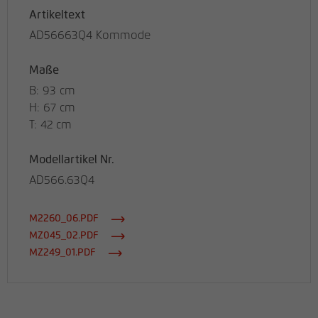
Artikeltext
AD56663Q4 Kommode
Maße
B: 93 cm
H: 67 cm
T: 42 cm
Modellartikel Nr.
AD566.63Q4
M2260_06.PDF
MZ045_02.PDF
MZ249_01.PDF