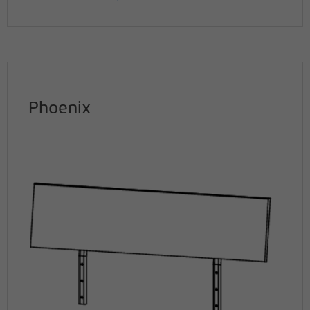
Name
_pk_id
Anbieter
matomo.rauchmoebel.de
Laufzeit
13 Monate
Phoenix
Verwendet, um einige Details über den
Zweck
Benutzer zu speichern, z. B. die eindeutige
Besucher-ID
Name
_pk_ref
Anbieter
matomo.rauchmoebel.de
Laufzeit
6 Monate
Verwendet, um die
Attributionsinformationen zu speichern,
Zweck