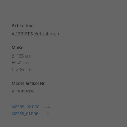
Artikeltext
AD6816115 Bettrahmen
Maße
B: 165 cm
H: 41 cm
T: 206 cm
Modellartikel Nr.
AD681.6115
M2385_02.PDF
MZ253_01.PDF