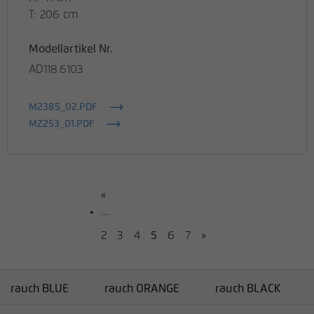
T: 206 cm
Modellartikel Nr.
AD118.6103
M2385_02.PDF
MZ253_01.PDF
«
....
2
3
4
5
6
7
»
rauch BLUE
rauch ORANGE
rauch BLACK