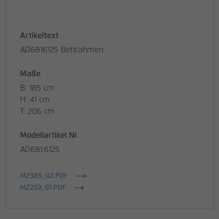
Artikeltext
AD6816125 Bettrahmen
Maße
B: 185 cm
H: 41 cm
T: 206 cm
Modellartikel Nr.
AD681.6125
M2385_02.PDF
MZ253_01.PDF