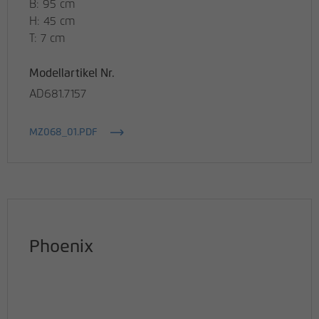
B: 95 cm
H: 45 cm
T: 7 cm
Modellartikel Nr.
AD681.7157
MZ068_01.PDF
Phoenix