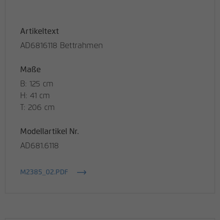
Artikeltext
AD6816118 Bettrahmen
Maße
B: 125 cm
H: 41 cm
T: 206 cm
Modellartikel Nr.
AD681.6118
M2385_02.PDF