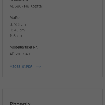
AD6807148 Kopfteil
Maße
B: 165 cm
H: 45 cm
T: 6 cm
Modellartikel Nr.
AD680.7148
MZ068_01.PDF
Phoenix