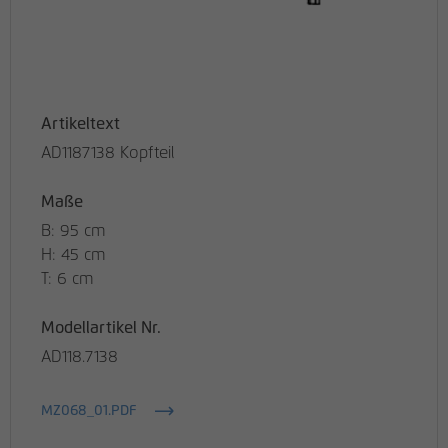
den Referrer, der ursprünglich zum
Besuch der Website verwendet wurde
Name
_pk_ses, _pk_cvar, _pk_hsr
Artikeltext
Anbieter
matomo.rauchmoebel.de
AD1187138 Kopfteil
Laufzeit
30 Minuten
Maße
Kurzlebige Cookies, die zur temporären
B: 95 cm
Zweck
Speicherung von Daten für den Besuch
H: 45 cm
verwendet werden.
T: 6 cm
Modellartikel Nr.
AD118.7138
MZ068_01.PDF