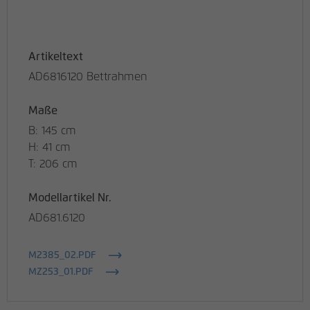
Artikeltext
AD6816120 Bettrahmen
Maße
B: 145 cm
H: 41 cm
T: 206 cm
Modellartikel Nr.
AD681.6120
M2385_02.PDF
MZ253_01.PDF