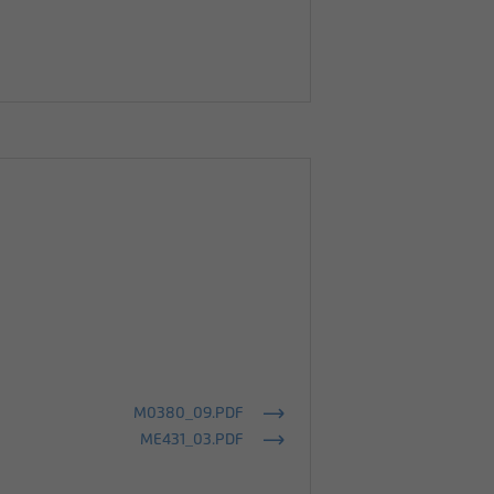
M0380_09.PDF
ME431_03.PDF