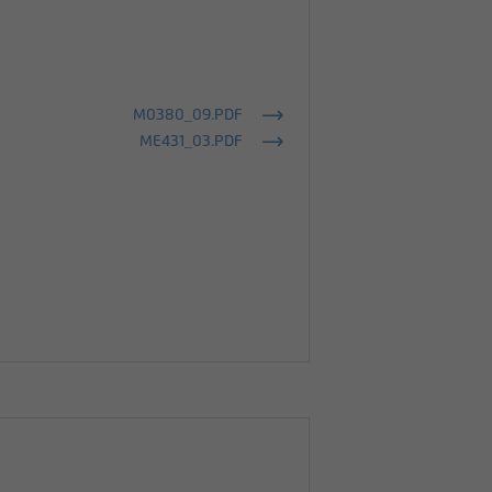
M0380_09.PDF
ME431_03.PDF