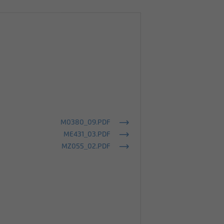
M0380_09.PDF
ME431_03.PDF
MZ055_02.PDF