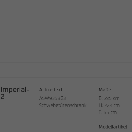
Imperial-
Artikeltext
Maße
2
A5W9358G3
B: 225 cm
Schwebetürenschrank
H: 223 cm
T: 65 cm
Modellartikel