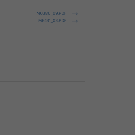
M0380_09.PDF
ME431_03.PDF