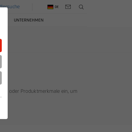
lersuche
DE
ERE
UNTERNEHMEN
mmer oder Produktmerkmale ein, um
n.