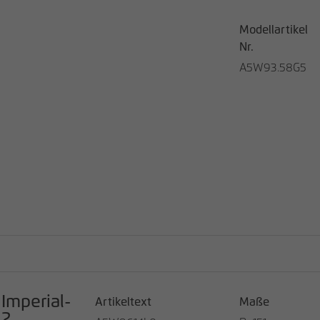
Modellartikel
Nr.
A5W93.58G5
Imperial-
Artikeltext
Maße
2