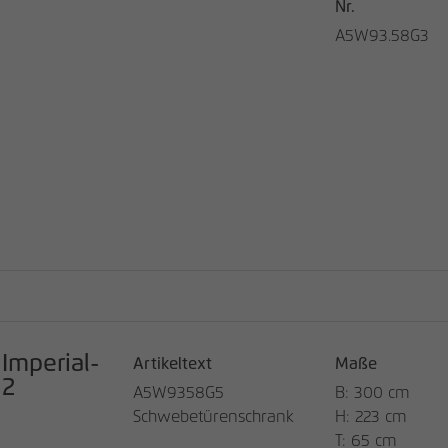
Nr.
A5W93.58G3
Imperial-
Artikeltext
Maße
2
A5W9358G5
B: 300 cm
Schwebetürenschrank
H: 223 cm
T: 65 cm