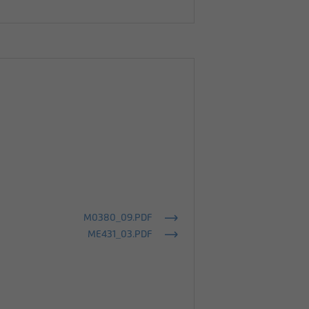
M0380_09.PDF
ME431_03.PDF