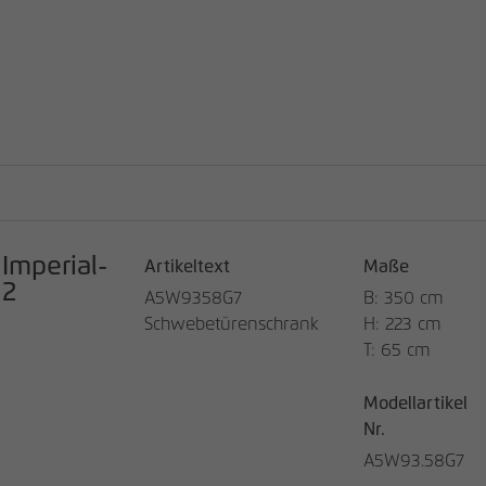
Anbieter
matomo.rauchmoebel.de
Laufzeit
30 Minuten
Kurzlebige Cookies, die zur temporären
Zweck
Speicherung von Daten für den Besuch
verwendet werden.
Imperial-
Artikeltext
Maße
2
A5W9358G7
B: 350 cm
Schwebetürenschrank
H: 223 cm
T: 65 cm
Modellartikel
Nr.
A5W93.58G7