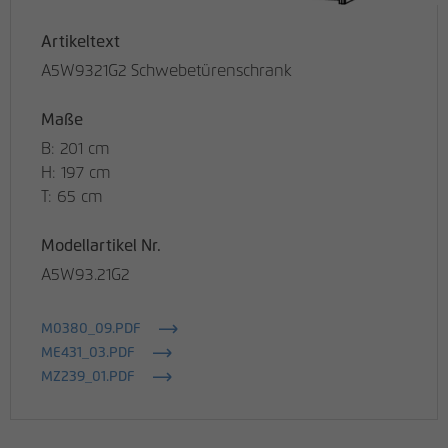
Artikeltext
A5W9321G2 Schwebetürenschrank
Maße
B: 201 cm
H: 197 cm
T: 65 cm
Modellartikel Nr.
A5W93.21G2
M0380_09.PDF
ME431_03.PDF
MZ239_01.PDF