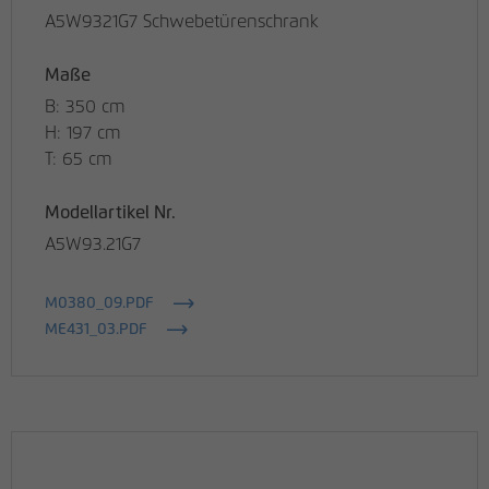
A5W9321G7 Schwebetürenschrank
Maße
B: 350 cm
H: 197 cm
T: 65 cm
Modellartikel Nr.
A5W93.21G7
M0380_09.PDF
ME431_03.PDF