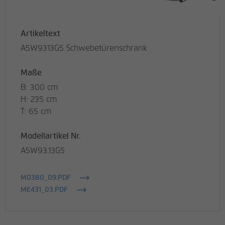
Artikeltext
A5W9313G5 Schwebetürenschrank
Maße
B: 300 cm
H: 235 cm
T: 65 cm
Modellartikel Nr.
A5W93.13G5
M0380_09.PDF
ME431_03.PDF