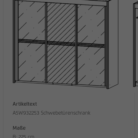
Artikeltext
A5W932253 Schwebetürenschrank
Maße
B: 225 cm