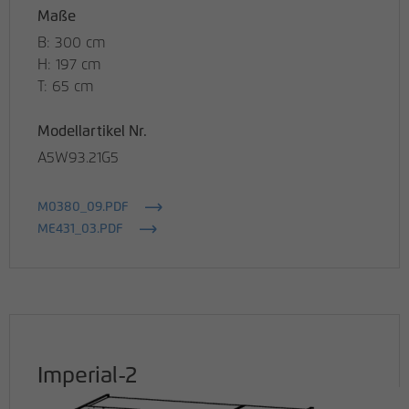
Maße
B: 300 cm
H: 197 cm
T: 65 cm
Modellartikel Nr.
A5W93.21G5
M0380_09.PDF
ME431_03.PDF
Imperial-2