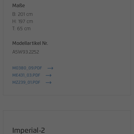
Maße
B: 201 cm
H: 197 cm
T: 65 cm
Modellartikel Nr.
A5W93.2252
M0380_09.PDF
ME431_03.PDF
MZ239_01.PDF
Imperial-2