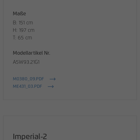
Maße
B: 151 cm
H: 197 cm
T: 65 cm
Modellartikel Nr.
A5W93.21G1
M0380_09.PDF
ME431_03.PDF
Imperial-2