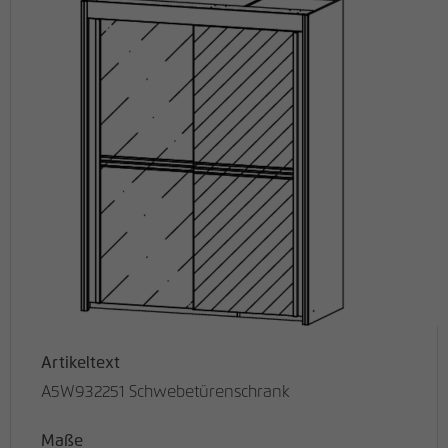
Artikeltext
A5W932251 Schwebetürenschrank
Maße