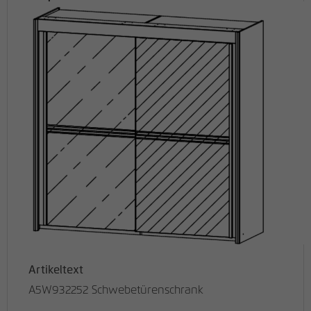
Artikeltext
A5W932252 Schwebetürenschrank