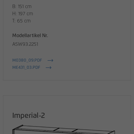
B: 151 cm
H: 197 cm
T: 65 cm
Modellartikel Nr.
A5W93.2251
M0380_09.PDF
ME431_03.PDF
Imperial-2