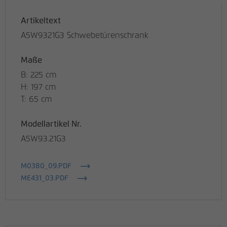
Artikeltext
A5W9321G3 Schwebetürenschrank
Maße
B: 225 cm
H: 197 cm
T: 65 cm
Modellartikel Nr.
A5W93.21G3
M0380_09.PDF
ME431_03.PDF