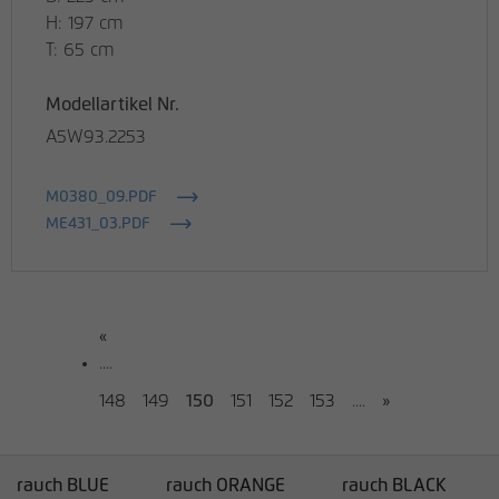
H: 197 cm
T: 65 cm
Modellartikel Nr.
A5W93.2253
M0380_09.PDF
ME431_03.PDF
«
....
148
149
150
151
152
153
....
»
rauch BLUE
rauch ORANGE
rauch BLACK