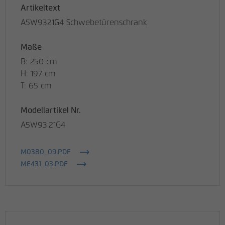
Artikeltext
A5W9321G4 Schwebetürenschrank
Maße
B: 250 cm
H: 197 cm
T: 65 cm
Modellartikel Nr.
A5W93.21G4
M0380_09.PDF
ME431_03.PDF