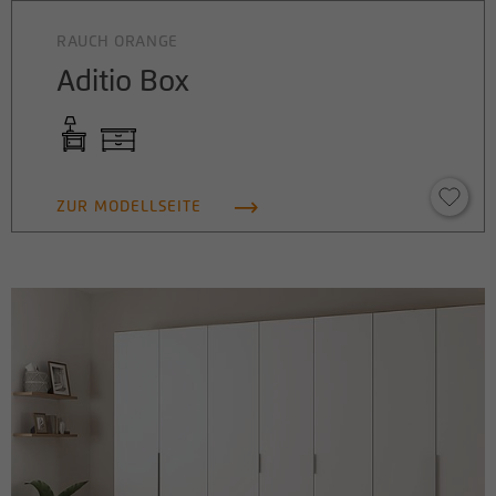
den Referrer, der ursprünglich zum
Besuch der Website verwendet wurde
RAUCH ORANGE
Aditio Box
Name
_pk_ses, _pk_cvar, _pk_hsr
Anbieter
matomo.rauchmoebel.de
Laufzeit
30 Minuten
ZUR MODELLSEITE
Kurzlebige Cookies, die zur temporären
Zweck
Speicherung von Daten für den Besuch
verwendet werden.