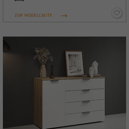
Name
_pk_id
ZUR MODELLSEITE
Anbieter
matomo.rauchmoebel.de
Laufzeit
13 Monate
Verwendet, um einige Details über den
Zweck
Benutzer zu speichern, z. B. die eindeutige
Besucher-ID
Name
_pk_ref
Anbieter
matomo.rauchmoebel.de
Laufzeit
6 Monate
Verwendet, um die
Attributionsinformationen zu speichern,
Zweck