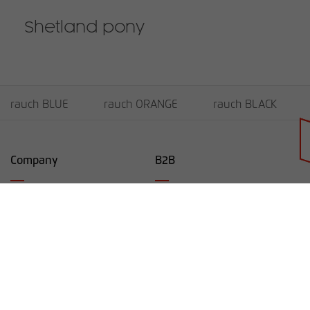
Shetland pony
rauch BLUE
rauch ORANGE
rauch BLACK
Retailer portal
Company
B2B
Contact
About us
Data protection
Whistleblower Protection Act