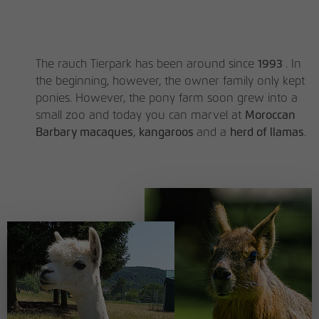
den Referrer, der ursprünglich zum
Besuch der Website verwendet wurde
The rauch Tierpark has been around since
1993
. In
Name
_pk_ses, _pk_cvar, _pk_hsr
the beginning, however, the owner family only kept
ponies. However, the pony farm soon grew into a
Anbieter
matomo.rauchmoebel.de
small zoo and today you can marvel at
Moroccan
Laufzeit
30 Minuten
Barbary macaques
,
kangaroos
and a
herd of llamas
.
Kurzlebige Cookies, die zur temporären
Zweck
Speicherung von Daten für den Besuch
verwendet werden.