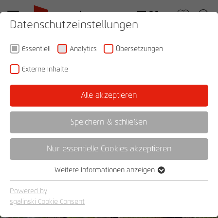
DE
Datenschutzeinstellungen
Essentiell
Analytics
Übersetzungen
Engagement
rauch Zoo
Externe Inhalte
Alle akzeptieren
Speichern & schließen
Nur essentielle Cookies akzeptieren
Weitere Informationen anzeigen
Essentiell
Essentielle Cookies werden für grundlegende Funktionen der
Powered by
Webseite benötigt. Dadurch ist gewährleistet, dass die
sgalinski Cookie Consent
Webseite einwandfrei funktioniert.