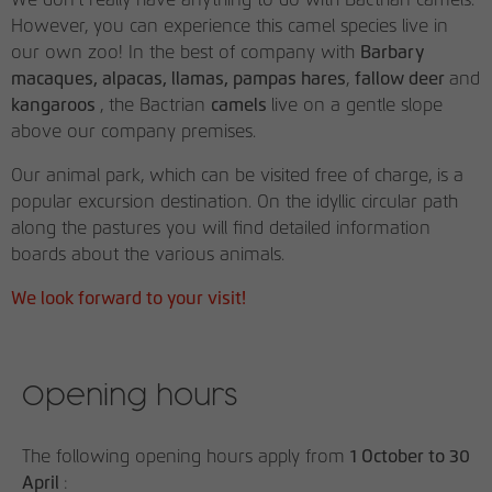
Anbieter
Google Tag Manager
However, you can experience this camel species live in
our own zoo! In the best of company with
Barbary
Name
be_lastLoginProvider
Laufzeit
1 Tag
macaques, alpacas, llamas, pampas hares
,
fallow deer
and
Anbieter
rauchmoebel.de
kangaroos
, the Bactrian
camels
live on a gentle slope
Registriert eine eindeutige ID, die
above our company premises.
verwendet wird, um statistische Daten
Laufzeit
3 Monate
Zweck
dazu, wie der Besucher die Website nutzt,
Our animal park, which can be visited free of charge, is a
zu generieren.
Behält die Zustände des Benutzers beim
popular excursion destination. On the idyllic circular path
Zweck
Backendlogin bei.
along the pastures you will find detailed information
boards about the various animals.
Name
_fbp
We look forward to your visit!
Anbieter
Facebook Pixel
Laufzeit
3 Monate
Opening hours
Wird von Facebook genutzt, um eine
Reihe von Werbeprodukten anzuzeigen,
Zweck
zum Beispiel Echtzeitgebote dritter
The following opening hours apply from
1 October to 30
Werbetreibender.
April
: