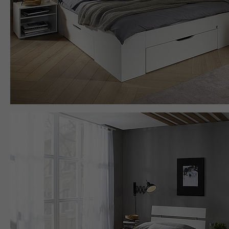
den Referrer, der ursprünglich zum
Besuch der Website verwendet wurde
Name
_pk_ses, _pk_cvar, _pk_hsr
Anbieter
matomo.rauchmoebel.de
Laufzeit
30 Minuten
Kurzlebige Cookies, die zur temporären
Zweck
Speicherung von Daten für den Besuch
verwendet werden.