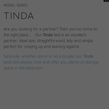
MODEL SERIES
Name
Cookie-Informationen anzeigen
be_typo_user
TINDA
Anbieter
rauchmoebel.de
Analytics
Auf unseren Webseiten benutzen wir die Open Source
Laufzeit
Session
Are you looking for a partner? Then you've come to
Webanalyse Software Matomo.
the right place ... . Our
Tinda
bed is an excellent
Behält die Eingaben des Benutzers bei für
Name
Cookie-Informationen anzeigen
_ga
partner: Ideal size, straightforward, tidy and simply
Zweck
Validierungsanfragen während der
perfect for cosying up and leaning against.
Befüllung des Kontaktformular.
Anbieter
Google Tag Manager
Übersetzungen
Seriously: whether alone or as a couple, our
Tinda
Wir nutzen das DSGVO-konforme Übersetzungsprogramm
Laufzeit
2 Jahre
beds are always cosy and offer you plenty of storage
Name
cookie_optin
Conword.io zur Übersetzung der Inhalte auf rauchmoebel.de
space in the bedroom.
in Echtzeit.
Registriert eine eindeutige ID, die
Anbieter
rauchmoebel.de
verwendet wird, um statistische Daten
Zweck
dazu, wie der Besucher die Website nutzt,
Laufzeit
1 Tag
Externe Inhalte
zu generieren.
Wir verwenden auf unserer Website externe Inhalte, um
Speichert den Zustimmungsstatus des
Ihnen zusätzliche Informationen anzubieten.
Zweck
Benutzers für Cookies auf der aktuellen
Name
_gid
Domäne.