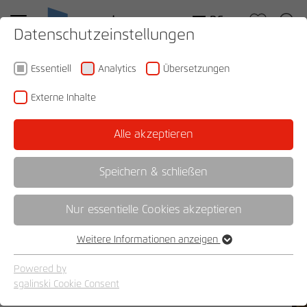
DE
Datenschutzeinstellungen
Essentiell
Analytics
Übersetzungen
Externe Inhalte
Alle akzeptieren
Speichern & schließen
Nur essentielle Cookies akzeptieren
Weitere Informationen anzeigen
Essentiell
Essentielle Cookies werden für grundlegende Funktionen der
Powered by
Webseite benötigt. Dadurch ist gewährleistet, dass die
sgalinski Cookie Consent
Webseite einwandfrei funktioniert.