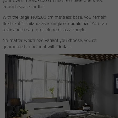
your own. The 90x200 cm mattress base offers you
enough space for this.
Name
_pk_id
With the large 140x200 cm mattress base, you remain
Anbieter
matomo.rauchmoebel.de
flexible: it is suitable as a
single or double bed
. You can
relax and dream on it alone or as a couple.
Laufzeit
13 Monate
No matter which bed variant you choose, you're
Verwendet, um einige Details über den
guaranteed to be right with
Tinda
... .
Zweck
Benutzer zu speichern, z. B. die eindeutige
Besucher-ID
Name
_pk_ref
Anbieter
matomo.rauchmoebel.de
Laufzeit
6 Monate
Verwendet, um die
Attributionsinformationen zu speichern,
Zweck