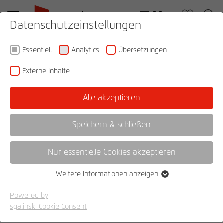
DE
Datenschutzeinstellungen
Essentiell
Analytics
Übersetzungen
Online retailer
Externe Inhalte
Alle akzeptieren
Speichern & schließen
Deutschland
Nur essentielle Cookies akzeptieren
--
Weitere Informationen anzeigen
Essentiell
Essentielle Cookies werden für grundlegende Funktionen der
Powered by
Webseite benötigt. Dadurch ist gewährleistet, dass die
sgalinski Cookie Consent
Webseite einwandfrei funktioniert.