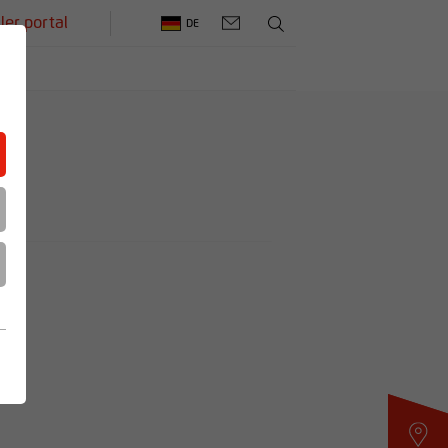
ler portal
DE