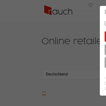
Online retaile
Deutschland
--