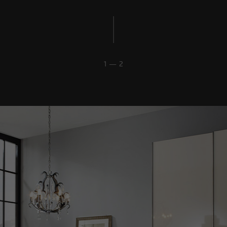
Name
_pk_id
Anbieter
matomo.rauchmoebel.de
1 — 2
Laufzeit
13 Monate
Verwendet, um einige Details über den
Zweck
Benutzer zu speichern, z. B. die eindeutige
Besucher-ID
Name
_pk_ref
Anbieter
matomo.rauchmoebel.de
Laufzeit
6 Monate
Verwendet, um die
Attributionsinformationen zu speichern,
Zweck