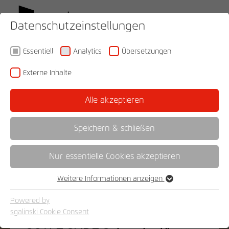
Datenschutzeinstellungen
Essentiell
Analytics
Übersetzungen
Externe Inhalte
Alle akzeptieren
Speichern & schließen
Nur essentielle Cookies akzeptieren
Weitere Informationen anzeigen
Essentiell
Essentielle Cookies werden für grundlegende Funktionen der
Powered by
Webseite benötigt. Dadurch ist gewährleistet, dass die
sgalinski Cookie Consent
ELEGANTE ORDNUNG MIT SYSTEM
Webseite einwandfrei funktioniert.