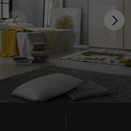
den Referrer, der ursprünglich zum
Besuch der Website verwendet wurde
Name
_pk_ses, _pk_cvar, _pk_hsr
Anbieter
matomo.rauchmoebel.de
Laufzeit
30 Minuten
Kurzlebige Cookies, die zur temporären
Zweck
Speicherung von Daten für den Besuch
verwendet werden.