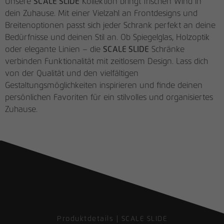
Unsere
SCALE SLIDE
Kollektion bringt frischen Wind in
Anbieter
Google Tag Manager
dein Zuhause. Mit einer Vielzahl an Frontdesigns und
Name
be_lastLoginProvider
Breitenoptionen passt sich jeder Schrank perfekt an deine
Laufzeit
1 Tag
Bedürfnisse und deinen Stil an. Ob Spiegelglas, Holzoptik
Anbieter
rauchmoebel.de
oder elegante Linien – die
SCALE SLIDE
Schränke
Registriert eine eindeutige ID, die
verbinden Funktionalität mit zeitlosem Design. Lass dich
verwendet wird, um statistische Daten
Laufzeit
3 Monate
Zweck
von der Qualität und den vielfältigen
dazu, wie der Besucher die Website nutzt,
Gestaltungsmöglichkeiten inspirieren und finde deinen
zu generieren.
Behält die Zustände des Benutzers beim
Zweck
persönlichen Favoriten für ein stilvolles und organisiertes
Backendlogin bei.
Zuhause.
Name
_fbp
Anbieter
Facebook Pixel
Laufzeit
3 Monate
Wird von Facebook genutzt, um eine
Reihe von Werbeprodukten anzuzeigen,
Zweck
zum Beispiel Echtzeitgebote dritter
Werbetreibender.
Produktdetails | SCALE SLIDE