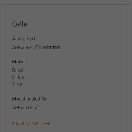
Celle
Artikeltext
AM625645Z Nachttisch
Maße
B: k.a.
H: k.a.
T: k.a.
Modellartikel Nr.
AM625.645Z
M1354_07.PDF