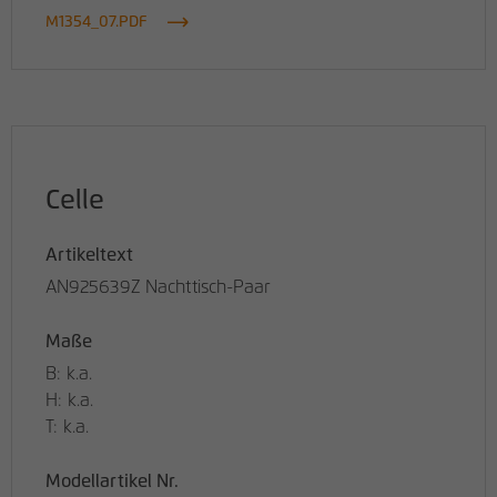
M1354_07.PDF
Celle
Artikeltext
AN925639Z Nachttisch-Paar
Maße
B: k.a.
H: k.a.
T: k.a.
Modellartikel Nr.