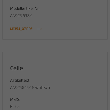
Modellartikel Nr.
AN925.638Z
M1354_07.PDF
Celle
Artikeltext
AN925645Z Nachttisch
Maße
B: k.a.