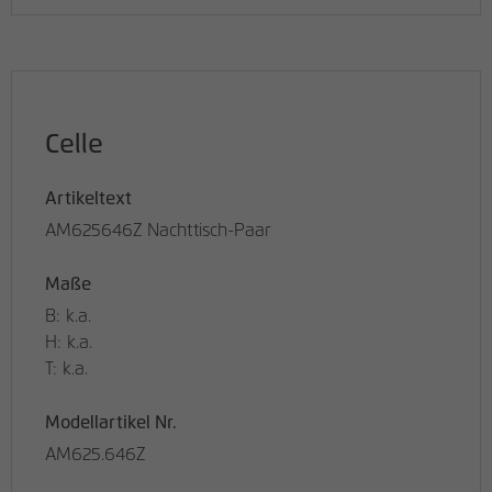
Celle
Artikeltext
AM625646Z Nachttisch-Paar
Maße
B: k.a.
H: k.a.
T: k.a.
Modellartikel Nr.
AM625.646Z