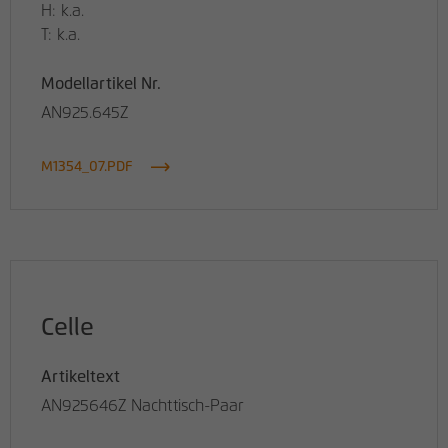
H: k.a.
T: k.a.
Modellartikel Nr.
AN925.645Z
M1354_07.PDF
Celle
Artikeltext
AN925646Z Nachttisch-Paar