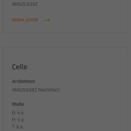
AN925.639Z
M1354_07.PDF
Celle
Artikeltext
AN925638Z Nachttisch
Maße
B: k.a.
H: k.a.
T: k.a.