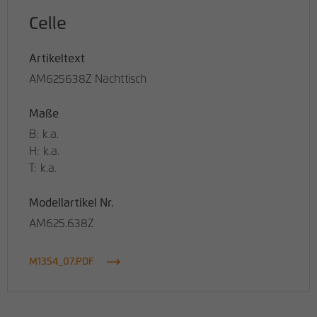
Celle
Artikeltext
AM625638Z Nachttisch
Maße
B: k.a.
H: k.a.
T: k.a.
Modellartikel Nr.
AM625.638Z
M1354_07.PDF