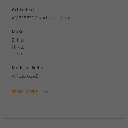
Artikeltext
AM625639Z Nachttisch-Paar
Maße
B: k.a.
H: k.a.
T: k.a.
Modellartikel Nr.
AM625.639Z
M1354_07.PDF