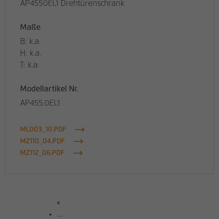
AP4550EL1 Drehtürenschrank
Maße
B: k.a.
H: k.a.
T: k.a.
Modellartikel Nr.
AP455.0EL1
ML003_10.PDF
MZ110_04.PDF
MZ112_06.PDF
«
....