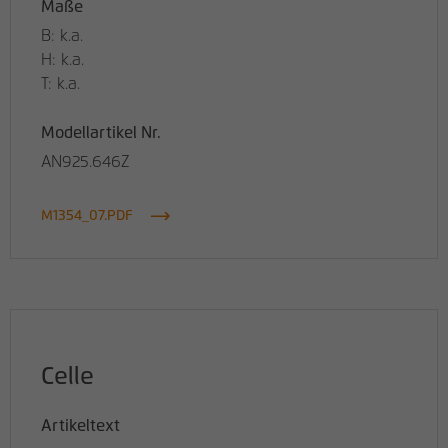
Maße
B: k.a.
H: k.a.
T: k.a.
Modellartikel Nr.
AN925.646Z
M1354_07.PDF
Celle
Artikeltext