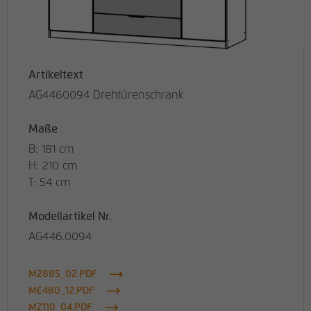
Artikeltext
AG4460094 Drehtürenschrank
Maße
B: 181 cm
H: 210 cm
T: 54 cm
Modellartikel Nr.
AG446.0094
M2885_02.PDF
ME480_12.PDF
MZ110_04.PDF