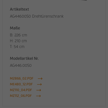
Artikeltext
AG44600S0 Drehtürenschrank
Maße
B: 226 cm
H: 210 cm
T: 54 cm
Modellartikel Nr.
AG446.00S0
M2866_02.PDF
ME480_12.PDF
MZ110_04.PDF
MZ112_06.PDF