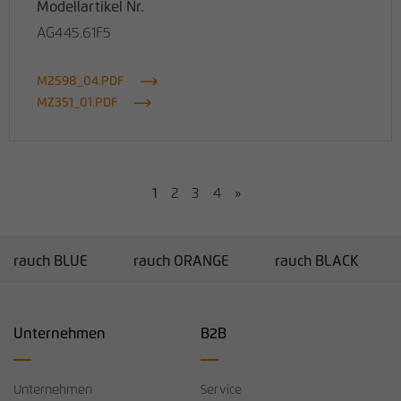
Modellartikel Nr.
AG445.61F5
M2598_04.PDF
MZ351_01.PDF
1
2
3
4
»
rauch BLUE
rauch ORANGE
rauch BLACK
Unternehmen
B2B
Unternehmen
Service