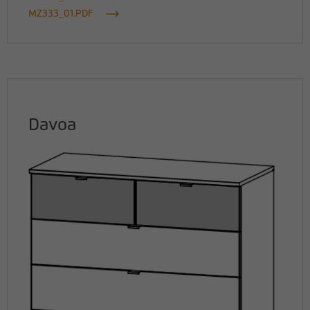
MZ333_01.PDF
Name
_pk_id
Anbieter
matomo.rauchmoebel.de
Laufzeit
13 Monate
Verwendet, um einige Details über den
Davoa
Zweck
Benutzer zu speichern, z. B. die eindeutige
Besucher-ID
Name
_pk_ref
Anbieter
matomo.rauchmoebel.de
Laufzeit
6 Monate
Verwendet, um die
Attributionsinformationen zu speichern,
Zweck