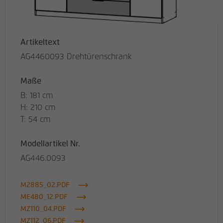
Artikeltext
AG4460093 Drehtürenschrank
Maße
B: 181 cm
H: 210 cm
T: 54 cm
Modellartikel Nr.
AG446.0093
M2885_02.PDF
ME480_12.PDF
MZ110_04.PDF
MZ112_06.PDF