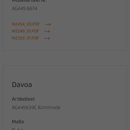
Modellartikel Nr.
AG445.66T4
M2454_03.PDF
MZ249_01.PDF
MZ333_01.PDF
Davoa
Artikeltext
AG445639C Kommode
Maße