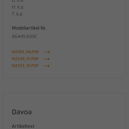
B: k.a.
H: k.a.
T: k.a.
Modellartikel Nr.
AG445.639C
M2109_04.PDF
MZ249_01.PDF
MZ333_01.PDF
Davoa
Artikeltext