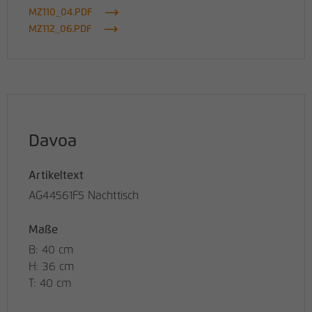
MZ110_04.PDF
MZ112_06.PDF
Davoa
Artikeltext
AG44561F5 Nachttisch
Maße
B: 40 cm
H: 36 cm
T: 40 cm