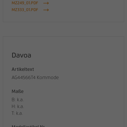
MZ249_01.PDF
MZ333_01.PDF
Davoa
Artikeltext
AG44566T4 Kommode
Maße
B: k.a.
H: k.a.
T: k.a.