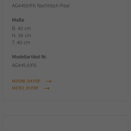
AG44561F6 Nachttisch-Paar
Maße
B: 40 cm
H: 36 cm
T: 40 cm
Modellartikel Nr.
AG445.61F6
M2598_04.PDF
MZ351_01.PDF