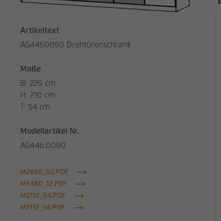
Artikeltext
AG4460090 Drehtürenschrank
Maße
B: 226 cm
H: 210 cm
T: 54 cm
Modellartikel Nr.
AG446.0090
M2866_02.PDF
ME480_12.PDF
MZ110_04.PDF
MZ112_06.PDF