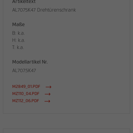
Artikeltext
AL7075K47 Drehtürenschrank
Maße
B: k.a.
H: k.a.
T: k.a.
Modellartikel Nr.
AL707.5K47
M2849_01.PDF
MZ110_04.PDF
MZ112_06.PDF