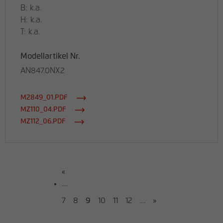
B: k.a.
H: k.a.
T: k.a.
Modellartikel Nr.
AN847.0NX2
M2849_01.PDF
MZ110_04.PDF
MZ112_06.PDF
«
....
7
8
9
10
11
12
....
»