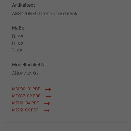
Artikeltext
AN8470NX6 Drehtürenschrank
Maße
B: k.a.
H: k.a.
T: k.a.
Modellartikel Nr.
AN847.0NX6
M3090_01.PDF
ME687_02.PDF
MZ110_04.PDF
MZ112_06.PDF