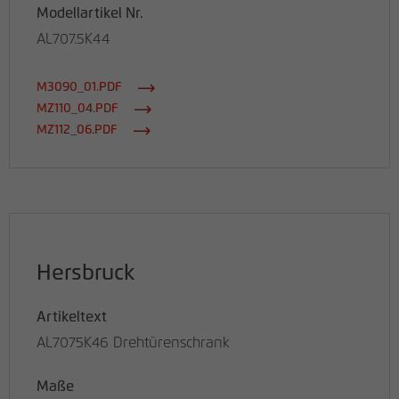
Modellartikel Nr.
AL707.5K44
M3090_01.PDF
MZ110_04.PDF
MZ112_06.PDF
Hersbruck
Artikeltext
AL7075K46 Drehtürenschrank
Maße