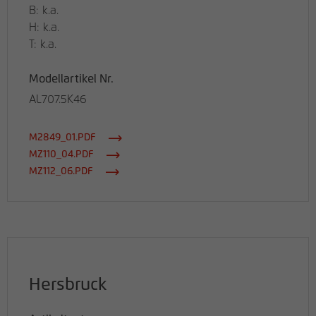
B: k.a.
H: k.a.
T: k.a.
Modellartikel Nr.
AL707.5K46
M2849_01.PDF
MZ110_04.PDF
MZ112_06.PDF
Hersbruck