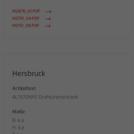
M2876_01.PDF
MZ110_04.PDF
MZ112_06.PDF
Hersbruck
Artikeltext
AL7070NY0 Drehtürenschrank
Maße
B: k.a.
H: k.a.