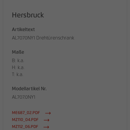
Hersbruck
Artikeltext
AL7070NY1 Drehtürenschrank
Maße
B: k.a.
H: k.a.
T: k.a.
Modellartikel Nr.
AL707.0NY1
ME687_02.PDF
MZ110_04.PDF
MZ112_06.PDF