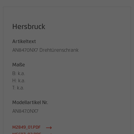
Hersbruck
Artikeltext
AN8470NX7 Drehtürenschrank
Maße
B: k.a.
H: k.a.
T: k.a.
Modellartikel Nr.
AN847.0NX7
M2849_01.PDF