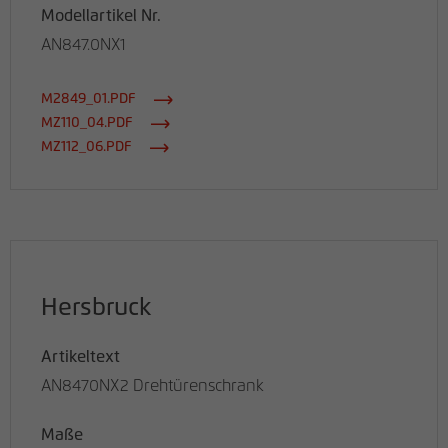
Modellartikel Nr.
AN847.0NX1
M2849_01.PDF
MZ110_04.PDF
MZ112_06.PDF
Hersbruck
Artikeltext
AN8470NX2 Drehtürenschrank
Maße