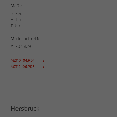
Maße
B: k.a.
H: k.a.
T: k.a.
Modellartikel Nr.
AL707.5KA0
MZ110_04.PDF
MZ112_06.PDF
Hersbruck