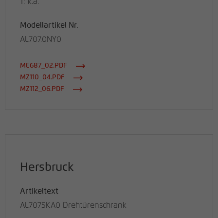
T: k.a.
Modellartikel Nr.
AL707.0NY0
ME687_02.PDF
MZ110_04.PDF
MZ112_06.PDF
Hersbruck
Artikeltext
AL7075KA0 Drehtürenschrank