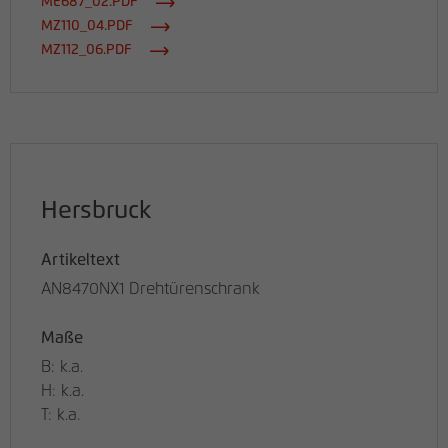
ME687_02.PDF
MZ110_04.PDF
MZ112_06.PDF
Hersbruck
Artikeltext
AN8470NX1 Drehtürenschrank
Maße
B: k.a.
H: k.a.
T: k.a.