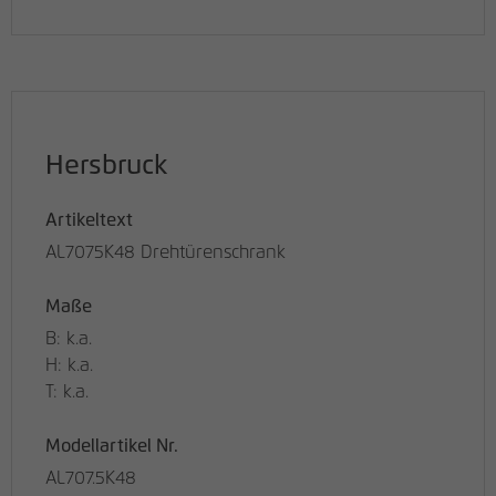
Hersbruck
Artikeltext
AL7075K48 Drehtürenschrank
Maße
B: k.a.
H: k.a.
T: k.a.
Modellartikel Nr.
AL707.5K48