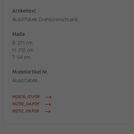
Artikeltext
AL6075K48 Drehtürenschrank
Maße
B: 271 cm
H: 210 cm
T: 54 cm
Modellartikel Nr.
AL607.5K48
M2876_01.PDF
MZ110_04.PDF
MZ112_06.PDF