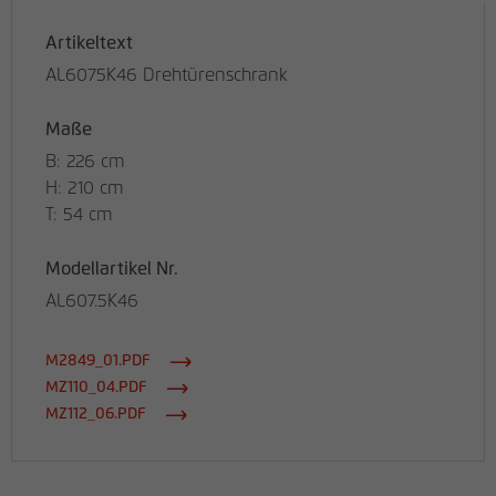
Artikeltext
AL6075K46 Drehtürenschrank
Maße
B: 226 cm
H: 210 cm
T: 54 cm
Modellartikel Nr.
AL607.5K46
M2849_01.PDF
MZ110_04.PDF
MZ112_06.PDF