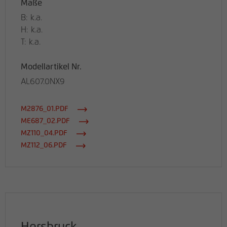
Maße
B: k.a.
H: k.a.
T: k.a.
Modellartikel Nr.
AL607.0NX9
M2876_01.PDF
ME687_02.PDF
MZ110_04.PDF
MZ112_06.PDF