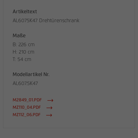
Artikeltext
AL6075K47 Drehtürenschrank
Maße
B: 226 cm
H: 210 cm
T: 54 cm
Modellartikel Nr.
AL607.5K47
M2849_01.PDF
MZ110_04.PDF
MZ112_06.PDF