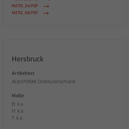
MZ110_04.PDF
MZ112_06.PDF
Hersbruck
Artikeltext
AL6070NX8 Drehtürenschrank
Maße
B: k.a.
H: k.a.
T: k.a.