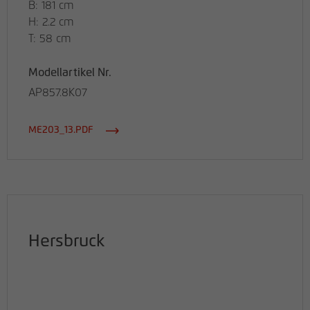
B: 181 cm
H: 2.2 cm
T: 58 cm
Modellartikel Nr.
AP857.8K07
ME203_13.PDF
Hersbruck