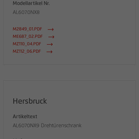
Modellartikel Nr.
AL607.0NX8
M2849_01.PDF
ME687_02.PDF
MZ110_04.PDF
MZ112_06.PDF
Hersbruck
Artikeltext
AL6070NX9 Drehtürenschrank