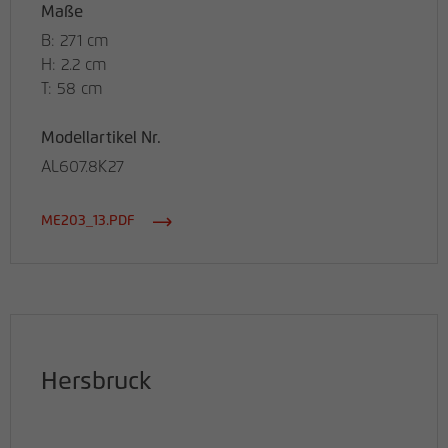
Maße
B: 271 cm
H: 2.2 cm
T: 58 cm
Modellartikel Nr.
AL607.8K27
ME203_13.PDF
Hersbruck