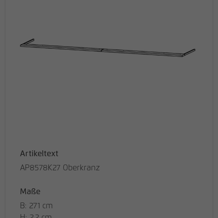
Artikeltext
AP8578K27 Oberkranz
Maße
B: 271 cm
H: 2.2 cm