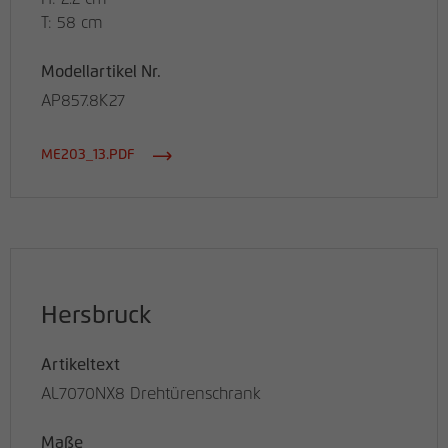
T: 58 cm
Modellartikel Nr.
AP857.8K27
ME203_13.PDF
Hersbruck
Artikeltext
AL7070NX8 Drehtürenschrank
Maße