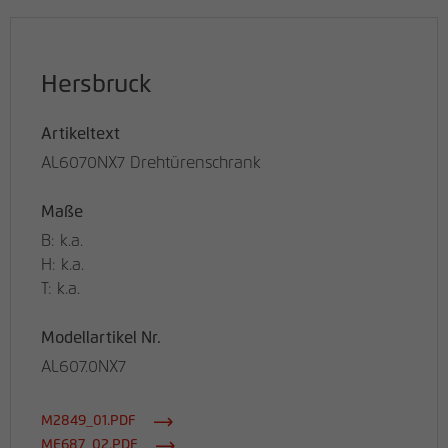
Hersbruck
Artikeltext
AL6070NX7 Drehtürenschrank
Maße
B: k.a.
H: k.a.
T: k.a.
Modellartikel Nr.
AL607.0NX7
M2849_01.PDF
ME687_02.PDF