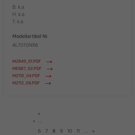
B: k.a.
H: k.a.
T: k.a.
Modellartikel Nr.
AL707.0NX8
M2849_01.PDF
ME687_02.PDF
MZ110_04.PDF
MZ112_06.PDF
«
....
6
7
8
9
10
11
....
»