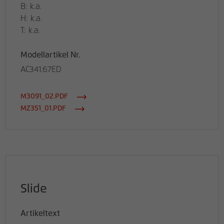
B: k.a.
H: k.a.
T: k.a.
Modellartikel Nr.
AC341.67ED
M3091_02.PDF
MZ351_01.PDF
Slide
Artikeltext