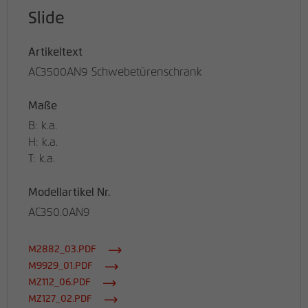
Slide
Artikeltext
AC3500AN9 Schwebetürenschrank
Maße
B: k.a.
H: k.a.
T: k.a.
Modellartikel Nr.
AC350.0AN9
M2882_03.PDF
M9929_01.PDF
MZ112_06.PDF
MZ127_02.PDF