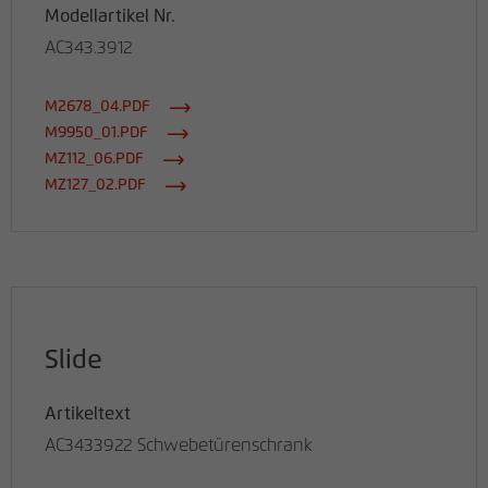
Modellartikel Nr.
AC343.3912
M2678_04.PDF
M9950_01.PDF
MZ112_06.PDF
MZ127_02.PDF
Slide
Artikeltext
AC3433922 Schwebetürenschrank