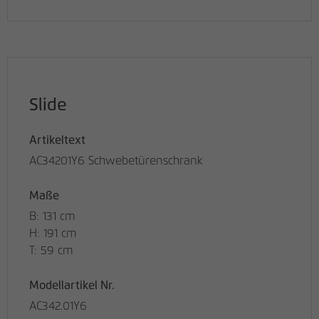
Slide
Artikeltext
AC34201Y6 Schwebetürenschrank
Maße
B: 131 cm
H: 191 cm
T: 59 cm
Modellartikel Nr.
AC342.01Y6