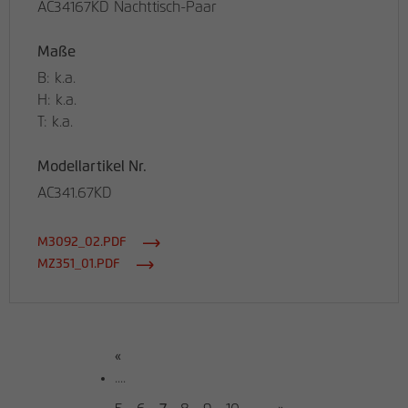
AC34167KD Nachttisch-Paar
Maße
B: k.a.
H: k.a.
T: k.a.
Modellartikel Nr.
AC341.67KD
M3092_02.PDF
MZ351_01.PDF
«
....