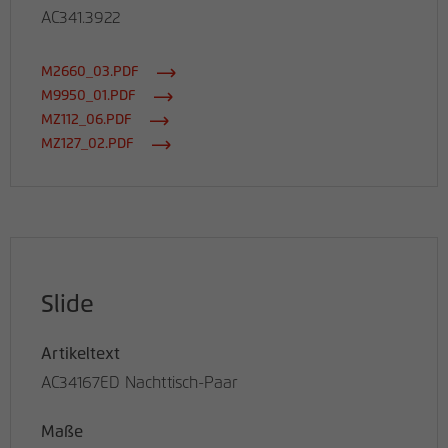
AC341.3922
M2660_03.PDF
M9950_01.PDF
MZ112_06.PDF
MZ127_02.PDF
Slide
Artikeltext
AC34167ED Nachttisch-Paar
Maße