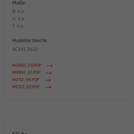
Maße
B: k.a.
H: k.a.
T: k.a.
Modellartikel Nr.
AC343.3922
M2660_03.PDF
M9950_01.PDF
MZ112_06.PDF
MZ127_02.PDF