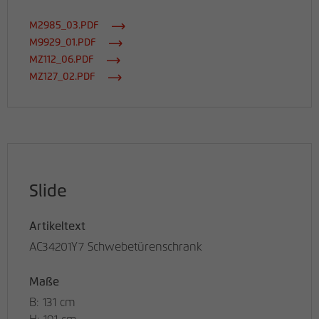
M2985_03.PDF
M9929_01.PDF
MZ112_06.PDF
MZ127_02.PDF
Slide
Artikeltext
AC34201Y7 Schwebetürenschrank
Maße
B: 131 cm