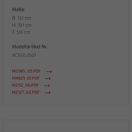
Maße
B: 131 cm
H: 191 cm
T: 59 cm
Modellartikel Nr.
AC350.2501
M2985_03.PDF
M9929_01.PDF
MZ112_06.PDF
MZ127_02.PDF