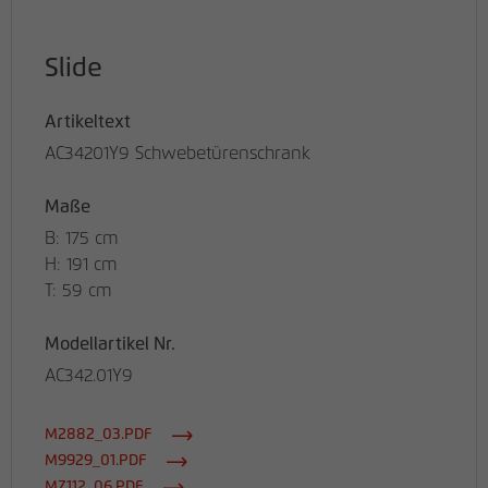
Slide
Artikeltext
AC34201Y9 Schwebetürenschrank
Maße
B: 175 cm
H: 191 cm
T: 59 cm
Modellartikel Nr.
AC342.01Y9
M2882_03.PDF
M9929_01.PDF
MZ112_06.PDF