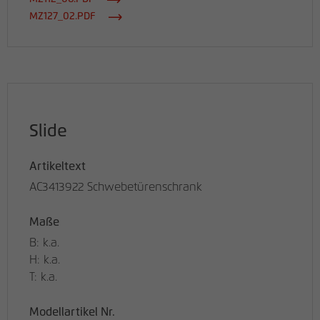
MZ127_02.PDF
Slide
Artikeltext
AC3413922 Schwebetürenschrank
Maße
B: k.a.
H: k.a.
T: k.a.
Modellartikel Nr.