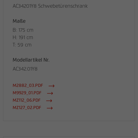
AC34201Y8 Schwebetürenschrank
Maße
B: 175 cm
H: 191 cm
T: 59 cm
Modellartikel Nr.
AC342.01Y8
M2882_03.PDF
M9929_01.PDF
MZ112_06.PDF
MZ127_02.PDF