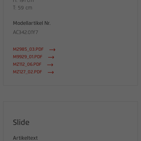
H: 191 cm
T: 59 cm
Modellartikel Nr.
AC342.01Y7
M2985_03.PDF
M9929_01.PDF
MZ112_06.PDF
MZ127_02.PDF
Slide
Artikeltext