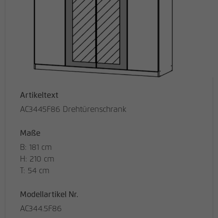
Artikeltext
AC3445F86 Drehtürenschrank
Maße
B: 181 cm
H: 210 cm
T: 54 cm
Modellartikel Nr.
AC344.5F86