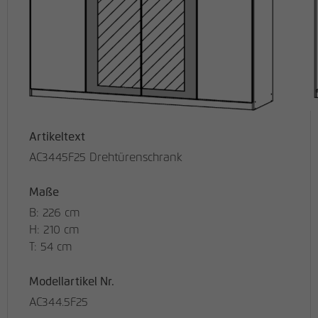
Artikeltext
AC3445F25 Drehtürenschrank
Maße
B: 226 cm
H: 210 cm
T: 54 cm
Modellartikel Nr.
AC344.5F25