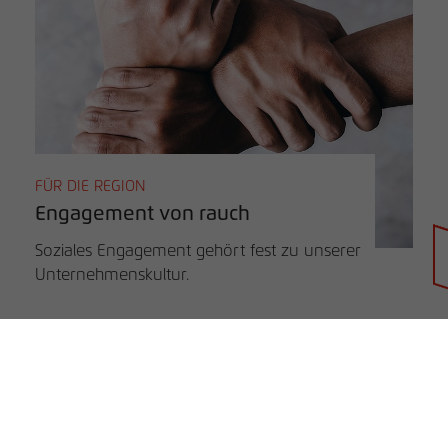
FÜR DIE REGION
Engagement von rauch
Soziales Engagement gehört fest zu unserer
Unternehmenskultur.
Händlersuche
rauch BLUE
rauch ORANGE
rauch BLACK