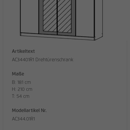
Artikeltext
AC34401R1 Drehtürenschrank
Maße
B: 181 cm
H: 210 cm
T: 54 cm
Modellartikel Nr.
AC344.01R1