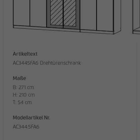
Artikeltext
AC3445FA6 Drehtürenschrank
Maße
B: 271 cm
H: 210 cm
T: 54 cm
Modellartikel Nr.
AC344.5FA6