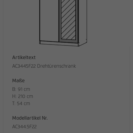
Artikeltext
AC3445F22 Drehtürenschrank
Maße
B: 91 cm
H: 210 cm
T: 54 cm
Modellartikel Nr.
AC344.5F22