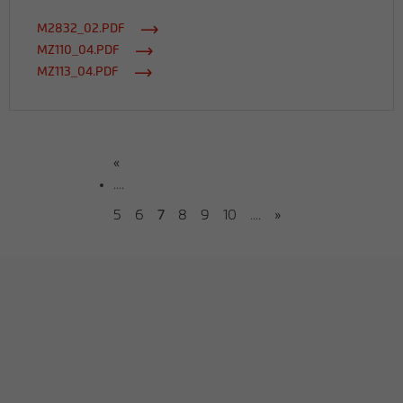
M2832_02.PDF
MZ110_04.PDF
MZ113_04.PDF
«
....
5
6
7
8
9
10
....
»