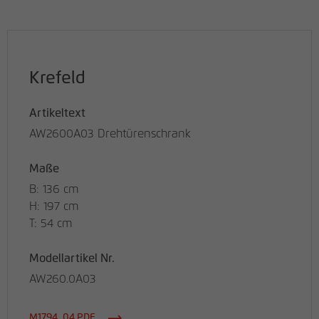
Krefeld
Artikeltext
AW2600A03 Drehtürenschrank
Maße
B: 136 cm
H: 197 cm
T: 54 cm
Modellartikel Nr.
AW260.0A03
M1794_04.PDF