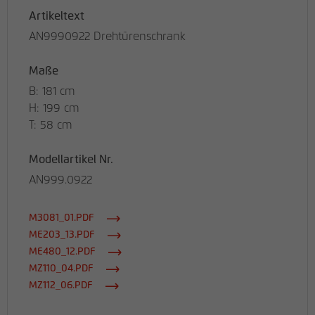
Artikeltext
AN9990922 Drehtürenschrank
Maße
B: 181 cm
H: 199 cm
T: 58 cm
Modellartikel Nr.
AN999.0922
M3081_01.PDF
ME203_13.PDF
ME480_12.PDF
MZ110_04.PDF
MZ112_06.PDF