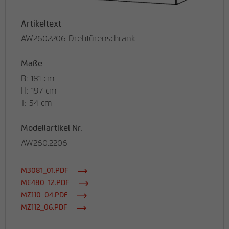
Artikeltext
AW2602206 Drehtürenschrank
Maße
B: 181 cm
H: 197 cm
T: 54 cm
Modellartikel Nr.
AW260.2206
M3081_01.PDF
ME480_12.PDF
MZ110_04.PDF
MZ112_06.PDF