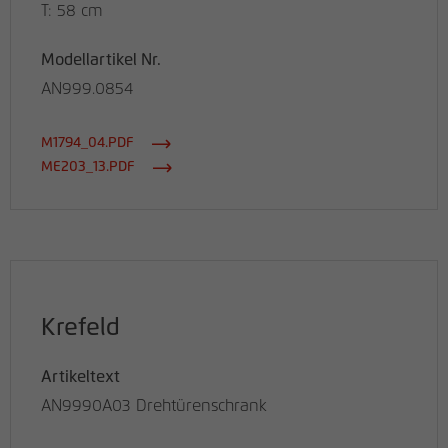
T: 58 cm
Modellartikel Nr.
AN999.0854
M1794_04.PDF
ME203_13.PDF
Krefeld
Artikeltext
AN9990A03 Drehtürenschrank