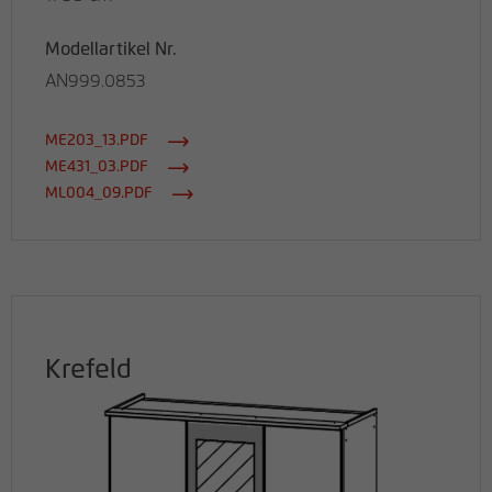
Modellartikel Nr.
AN999.0853
ME203_13.PDF
ME431_03.PDF
ML004_09.PDF
Krefeld