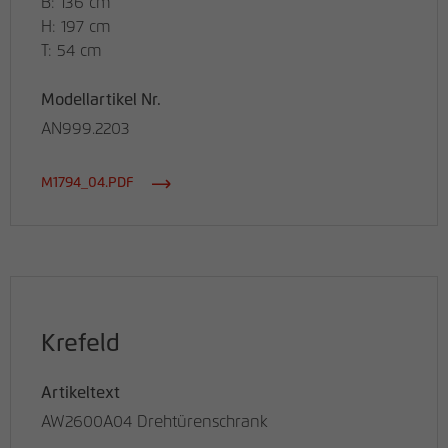
B: 136 cm
H: 197 cm
T: 54 cm
Modellartikel Nr.
AN999.2203
M1794_04.PDF
Krefeld
Artikeltext
AW2600A04 Drehtürenschrank