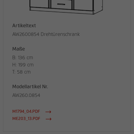
Artikeltext
AW2600854 Drehtürenschrank
Maße
B: 136 cm
H: 199 cm
T: 58 cm
Modellartikel Nr.
AW260.0854
M1794_04.PDF
ME203_13.PDF