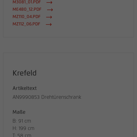
M3081_01.PDF
ME480_12.PDF
MZ110_04.PDF
MZ112_06.PDF
Krefeld
Artikeltext
AN9990853 Drehtürenschrank
Maße
B: 91 cm
H: 199 cm
T: 58 cm