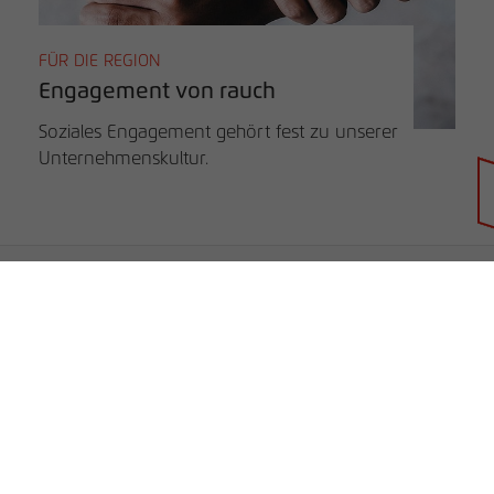
FÜR DIE REGION
Engagement von rauch
Soziales Engagement gehört fest zu unserer
Unternehmenskultur.
Händlersuche
rauch BLUE
rauch ORANGE
rauch BLACK
Unternehmen
B2B
Unternehmen
Service
Karriere
Lieferanten-Informationen