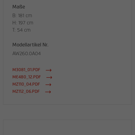
Maße
B: 181 cm
H: 197 cm
T: 54 cm
Modellartikel Nr.
AW260.0A04
M3081_01.PDF
ME480_12.PDF
MZ110_04.PDF
MZ112_06.PDF