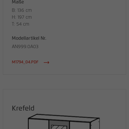
Maße
B: 136 cm
H: 197 cm
T: 54 cm
Modellartikel Nr.
AN999.0A03
M1794_04.PDF
Krefeld