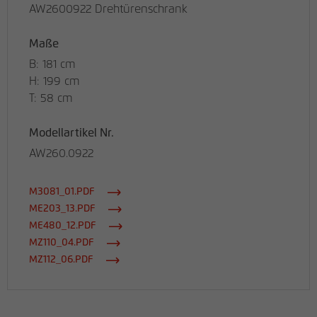
AW2600922 Drehtürenschrank
Maße
B: 181 cm
H: 199 cm
T: 58 cm
Modellartikel Nr.
AW260.0922
M3081_01.PDF
ME203_13.PDF
ME480_12.PDF
MZ110_04.PDF
MZ112_06.PDF