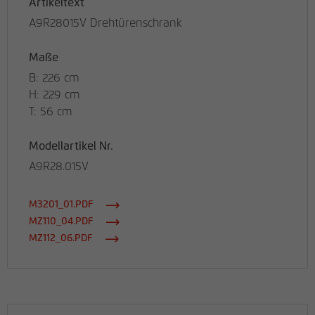
Artikeltext
A9R28015V Drehtürenschrank
Maße
B: 226 cm
H: 229 cm
T: 56 cm
Modellartikel Nr.
A9R28.015V
M3201_01.PDF
MZ110_04.PDF
MZ112_06.PDF