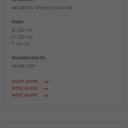
AK618015V Drehtürenschrank
Maße
B: 226 cm
H: 229 cm
T: 56 cm
Modellartikel Nr.
AK618.015V
M3201_01.PDF
MZ110_04.PDF
MZ112_06.PDF