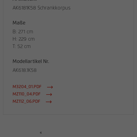
AK6181K58 Schrankkorpus
Maße
B: 271 cm
H: 229 cm
T: 52 cm
Modellartikel Nr.
AK618.1K58
M3204_01.PDF
MZ110_04.PDF
MZ112_06.PDF
«