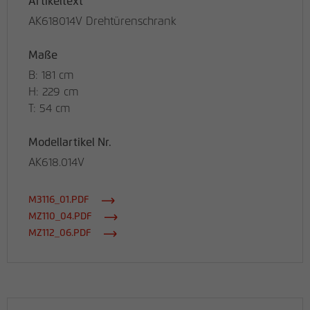
Artikeltext
AK618014V Drehtürenschrank
Maße
B: 181 cm
H: 229 cm
T: 54 cm
Modellartikel Nr.
AK618.014V
M3116_01.PDF
MZ110_04.PDF
MZ112_06.PDF