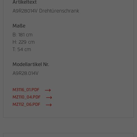
Artikeltext
A9R28014V Drehtürenschrank
Maße
B: 181 cm
H: 229 cm
T: 54 cm
Modellartikel Nr.
A9R28.014V
M3116_01.PDF
MZ110_04.PDF
MZ112_06.PDF