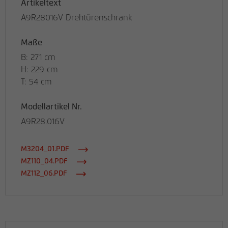
Artikeltext
A9R28016V Drehtürenschrank
Maße
B: 271 cm
H: 229 cm
T: 54 cm
Modellartikel Nr.
A9R28.016V
M3204_01.PDF
MZ110_04.PDF
MZ112_06.PDF