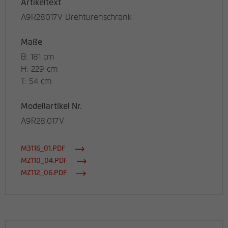
Artikeltext
A9R28017V Drehtürenschrank
Maße
B: 181 cm
H: 229 cm
T: 54 cm
Modellartikel Nr.
A9R28.017V
M3116_01.PDF
MZ110_04.PDF
MZ112_06.PDF