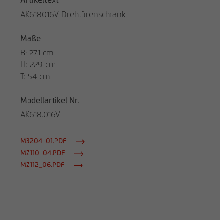
Artikeltext
AK618016V Drehtürenschrank
Maße
B: 271 cm
H: 229 cm
T: 54 cm
Modellartikel Nr.
AK618.016V
M3204_01.PDF
MZ110_04.PDF
MZ112_06.PDF