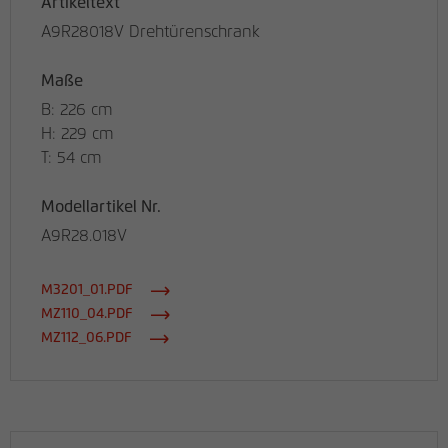
Artikeltext
A9R28018V Drehtürenschrank
Maße
B: 226 cm
H: 229 cm
T: 54 cm
Modellartikel Nr.
A9R28.018V
M3201_01.PDF
MZ110_04.PDF
MZ112_06.PDF