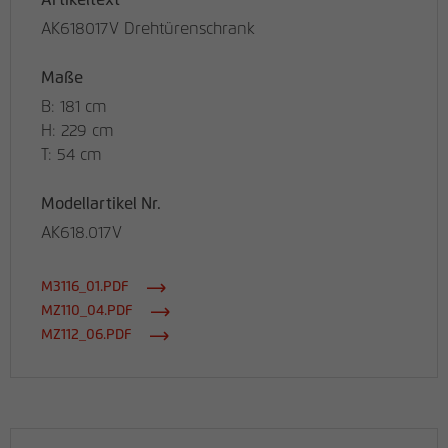
Artikeltext
AK618017V Drehtürenschrank
Maße
B: 181 cm
H: 229 cm
T: 54 cm
Modellartikel Nr.
AK618.017V
M3116_01.PDF
MZ110_04.PDF
MZ112_06.PDF