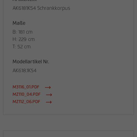
AK6181K54 Schrankkorpus
Maße
B: 181 cm
H: 229 cm
T: 52 cm
Modellartikel Nr.
AK618.1K54
M3116_01.PDF
MZ110_04.PDF
MZ112_06.PDF