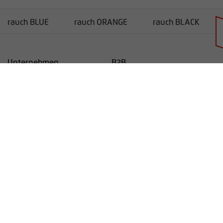
rauch BLUE
rauch ORANGE
rauch BLACK
Händlersuche
Unternehmen
B2B
Unternehmen
Service
Karriere
Lieferanten-Informationen
rauchmoebel.co.uk
Kontakt
Impressum
Datenschutz