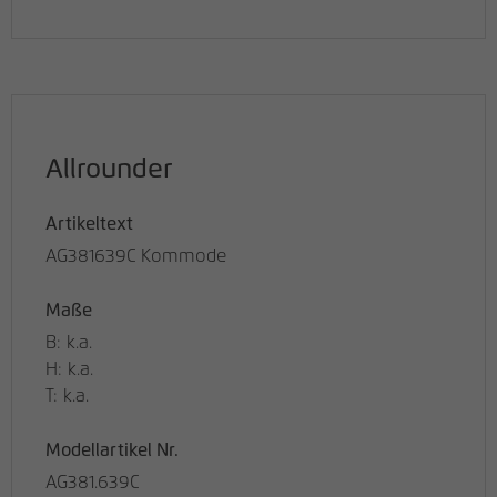
Allrounder
Artikeltext
AG381639C Kommode
Maße
B: k.a.
H: k.a.
T: k.a.
Modellartikel Nr.
AG381.639C