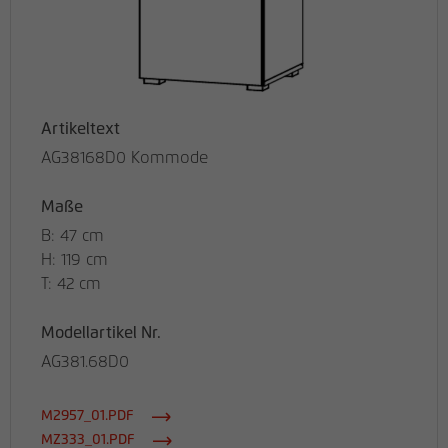
Artikeltext
AG38168D0 Kommode
Maße
B: 47 cm
H: 119 cm
T: 42 cm
Modellartikel Nr.
AG381.68D0
M2957_01.PDF
MZ333_01.PDF