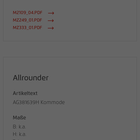
M2109_04.PDF
MZ249_01.PDF
MZ333_01.PDF
Allrounder
Artikeltext
AG381639H Kommode
Maße
B: k.a.
H: k.a.