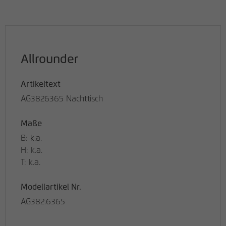
Allrounder
Artikeltext
AG3826365 Nachttisch
Maße
B: k.a.
H: k.a.
T: k.a.
Modellartikel Nr.
AG382.6365