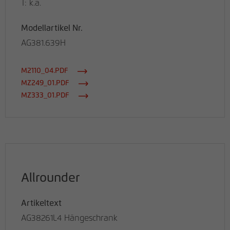
T: k.a.
Modellartikel Nr.
AG381.639H
M2110_04.PDF
MZ249_01.PDF
MZ333_01.PDF
Allrounder
Artikeltext
AG38261L4 Hängeschrank