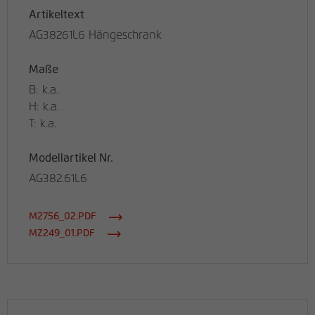
Artikeltext
AG38261L6 Hängeschrank
Maße
B: k.a.
H: k.a.
T: k.a.
Modellartikel Nr.
AG382.61L6
M2756_02.PDF
MZ249_01.PDF