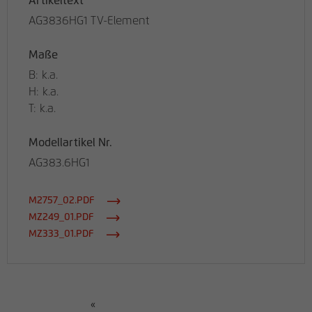
Artikeltext
AG3836HG1 TV-Element
Maße
B: k.a.
H: k.a.
T: k.a.
Modellartikel Nr.
AG383.6HG1
M2757_02.PDF
MZ249_01.PDF
MZ333_01.PDF
«