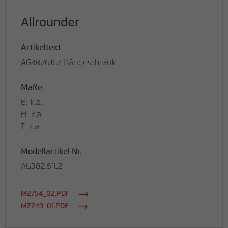
Allrounder
Artikeltext
AG38261L2 Hängeschrank
Maße
B: k.a.
H: k.a.
T: k.a.
Modellartikel Nr.
AG382.61L2
M2754_02.PDF
MZ249_01.PDF