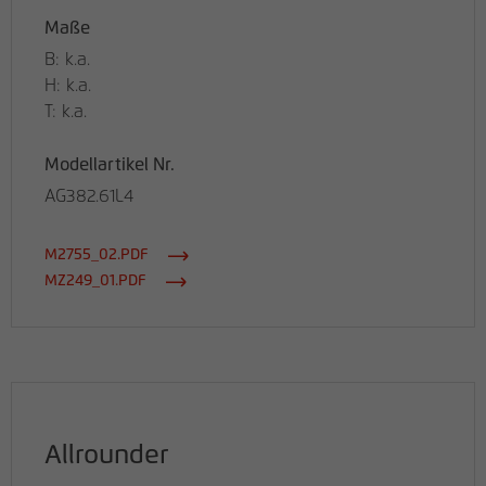
Maße
B: k.a.
H: k.a.
T: k.a.
Modellartikel Nr.
AG382.61L4
M2755_02.PDF
MZ249_01.PDF
Allrounder