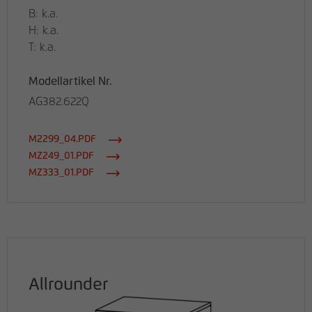
B: k.a.
H: k.a.
T: k.a.
Modellartikel Nr.
AG382.622Q
M2299_04.PDF
MZ249_01.PDF
MZ333_01.PDF
Allrounder