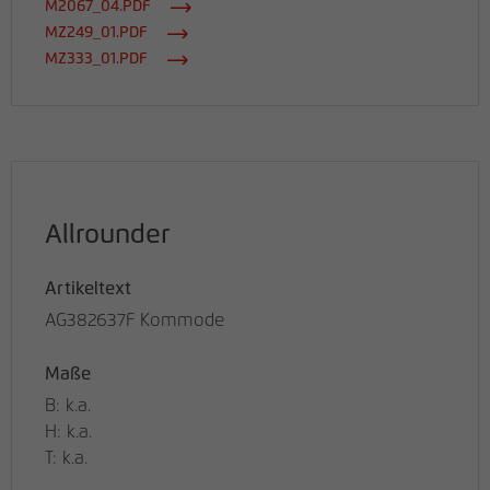
M2067_04.PDF
MZ249_01.PDF
MZ333_01.PDF
Allrounder
Artikeltext
AG382637F Kommode
Maße
B: k.a.
H: k.a.
T: k.a.