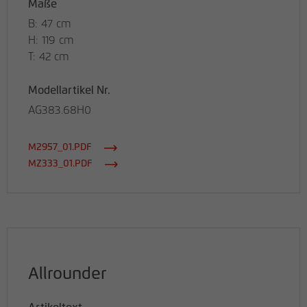
Maße
B: 47 cm
H: 119 cm
T: 42 cm
Modellartikel Nr.
AG383.68H0
M2957_01.PDF
MZ333_01.PDF
Allrounder