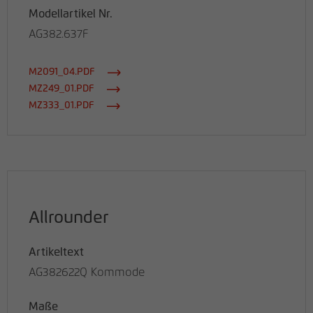
Modellartikel Nr.
AG382.637F
M2091_04.PDF
MZ249_01.PDF
MZ333_01.PDF
Allrounder
Artikeltext
AG382622Q Kommode
Maße