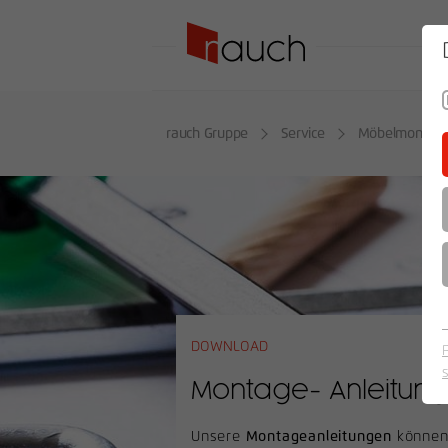
SO
rauch Gruppe
Service
Möbelmontag
DOWNLOAD
Montage- Anleitun
Unsere
Montageanleitungen
können