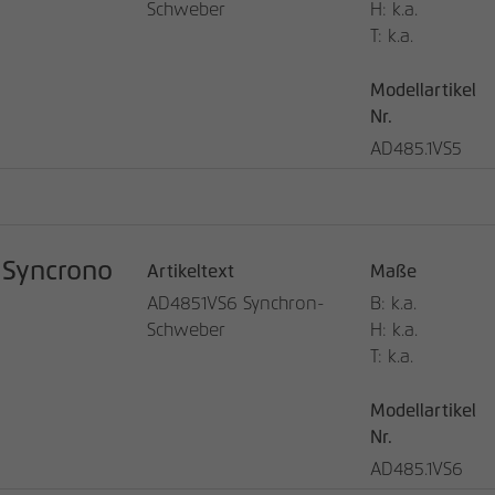
Schweber
H: k.a.
T: k.a.
Modellartikel
Nr.
AD485.1VS5
Syncrono
Artikeltext
Maße
AD4851VS6 Synchron-
B: k.a.
Schweber
H: k.a.
T: k.a.
Modellartikel
Nr.
AD485.1VS6