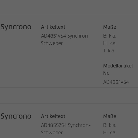
Syncrono
Artikeltext
Maße
AD4851VS4 Synchron-
B: k.a.
Schweber
H: k.a.
T: k.a.
Modellartikel
Nr.
AD485.1VS4
Syncrono
Artikeltext
Maße
AD4855ZS4 Synchron-
B: k.a.
Schweber
H: k.a.