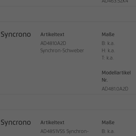
AD463.5ZK4
Anbieter
matomo.rauchmoebel.de
Laufzeit
30 Minuten
Kurzlebige Cookies, die zur temporären
Syncrono
Artikeltext
Maße
Zweck
Speicherung von Daten für den Besuch
verwendet werden.
AD4810A2D
B: k.a.
Synchron-Schweber
H: k.a.
T: k.a.
Modellartikel
Nr.
AD481.0A2D
Syncrono
Artikeltext
Maße
AD4851VS5 Synchron-
B: k.a.