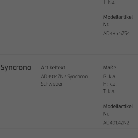
T: k.a.
Modellartikel
Nr.
AD485.5ZS4
Syncrono
Artikeltext
Maße
AD4914ZN2 Synchron-
B: k.a.
Schweber
H: k.a.
T: k.a.
Modellartikel
Nr.
AD491.4ZN2