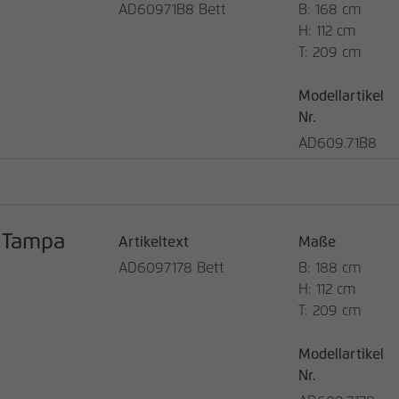
AD60971B8 Bett
B: 168 cm
Laufzeit
13 Monate
H: 112 cm
T: 209 cm
Verwendet, um einige Details über den
Zweck
Benutzer zu speichern, z. B. die eindeutige
Modellartikel
Besucher-ID
Nr.
AD609.71B8
Name
_pk_ref
Anbieter
matomo.rauchmoebel.de
Laufzeit
6 Monate
Tampa
Artikeltext
Maße
AD6097178 Bett
B: 188 cm
Verwendet, um die Attributionsinformationen zu
H: 112 cm
Zweck
speichern, den Referrer, der ursprünglich zum
Besuch der Website verwendet wurde
T: 209 cm
Modellartikel
Name
_pk_ses, _pk_cvar, _pk_hsr
Nr.