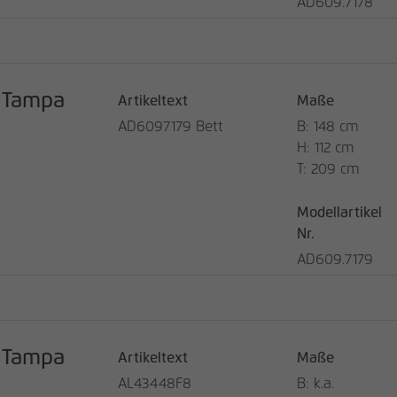
AD609.7178
Anbieter
matomo.rauchmoebel.de
Laufzeit
30 Minuten
Kurzlebige Cookies, die zur temporären
Tampa
Artikeltext
Maße
Zweck
Speicherung von Daten für den Besuch
verwendet werden.
AD6097179 Bett
B: 148 cm
H: 112 cm
T: 209 cm
Modellartikel
Nr.
AD609.7179
Tampa
Artikeltext
Maße
AL43448F8
B: k.a.