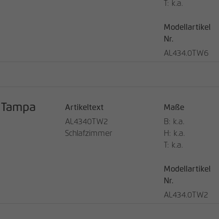
T: k.a.
Modellartikel
Nr.
AL434.0TW6
Tampa
Artikeltext
Maße
AL4340TW2
B: k.a.
Schlafzimmer
H: k.a.
T: k.a.
Modellartikel
Nr.
AL434.0TW2