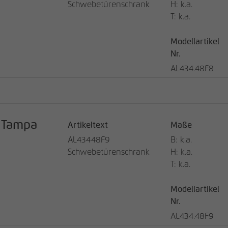
Schwebetürenschrank
H: k.a.
T: k.a.
Modellartikel
Nr.
AL434.48F8
Tampa
Artikeltext
Maße
AL43448F9
B: k.a.
Schwebetürenschrank
H: k.a.
T: k.a.
Modellartikel
Nr.
AL434.48F9