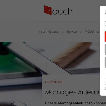
SO
rauch Gruppe
Service
Möbelmontag
DOWNLOAD
Montage- Anleitun
Unsere
Montageanleitungen
können