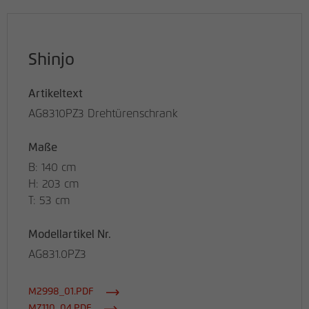
Shinjo
Artikeltext
AG8310PZ3 Drehtürenschrank
Maße
B: 140 cm
H: 203 cm
T: 53 cm
Modellartikel Nr.
AG831.0PZ3
M2998_01.PDF
MZ110_04.PDF