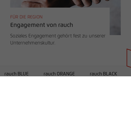
FÜR DIE REGION
Engagement von rauch
Soziales Engagement gehört fest zu unserer
Unternehmenskultur.
Händlersuche
rauch BLUE
rauch ORANGE
rauch BLACK
Unternehmen
B2B
Unternehmen
Service
Karriere
Lieferanten-Informationen