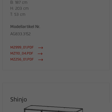
B: 187 cm
H: 203 cm
T: 53 cm
Modellartikel Nr.
AG833.31S2
M2999_01.PDF
MZ110_04.PDF
MZ256_01.PDF
Shinjo