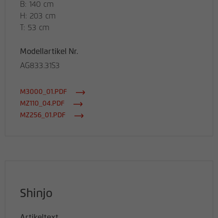
B: 140 cm
H: 203 cm
T: 53 cm
Modellartikel Nr.
AG833.31S3
M3000_01.PDF
MZ110_04.PDF
MZ256_01.PDF
Shinjo
Artikeltext