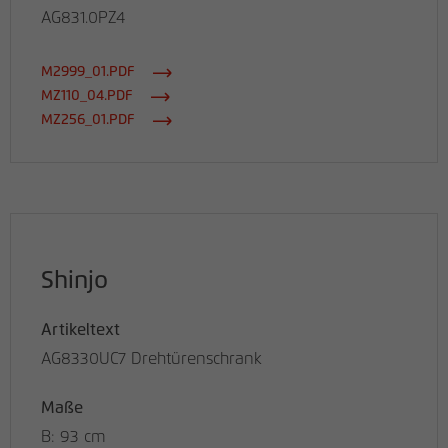
AG831.0PZ4
M2999_01.PDF
MZ110_04.PDF
MZ256_01.PDF
Shinjo
Artikeltext
AG8330UC7 Drehtürenschrank
Maße
B: 93 cm