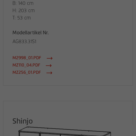
B: 140 cm
H: 203 cm
T: 53 cm
Modellartikel Nr.
AG833.31S1
M2998_01.PDF
MZ110_04.PDF
MZ256_01.PDF
Shinjo