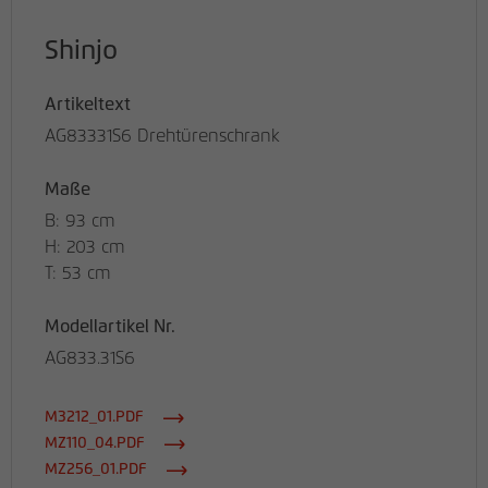
Shinjo
Artikeltext
AG83331S6 Drehtürenschrank
Maße
B: 93 cm
H: 203 cm
T: 53 cm
Modellartikel Nr.
AG833.31S6
M3212_01.PDF
MZ110_04.PDF
MZ256_01.PDF