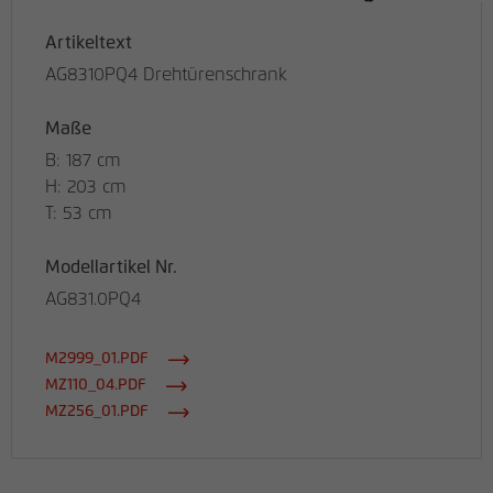
Artikeltext
AG8310PQ4 Drehtürenschrank
Maße
B: 187 cm
H: 203 cm
T: 53 cm
Modellartikel Nr.
AG831.0PQ4
M2999_01.PDF
MZ110_04.PDF
MZ256_01.PDF