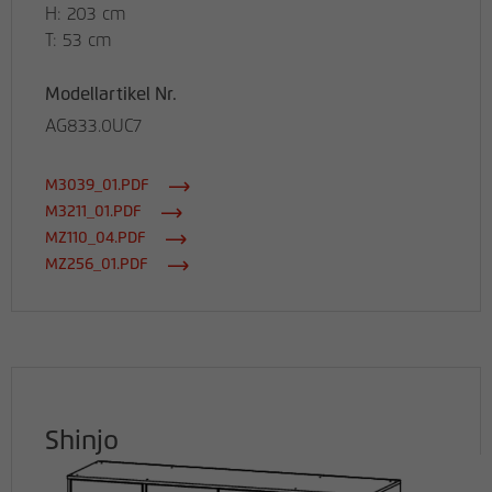
H: 203 cm
T: 53 cm
Modellartikel Nr.
AG833.0UC7
M3039_01.PDF
M3211_01.PDF
MZ110_04.PDF
MZ256_01.PDF
Shinjo