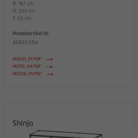
B: 187 cm
H: 203 cm
T: 53 cm
Modellartikel Nr.
AG833.31S4
M3001_01.PDF
MZ110_04.PDF
MZ256_01.PDF
Shinjo