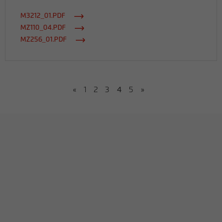
M3212_01.PDF
MZ110_04.PDF
MZ256_01.PDF
«
1
2
3
4
5
»