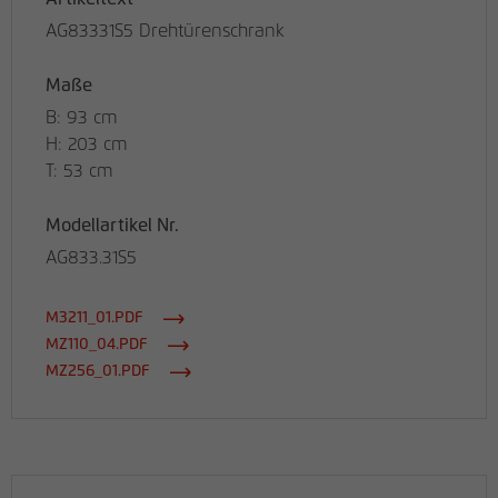
AG83331S5 Drehtürenschrank
Maße
B: 93 cm
H: 203 cm
T: 53 cm
Modellartikel Nr.
AG833.31S5
M3211_01.PDF
MZ110_04.PDF
MZ256_01.PDF