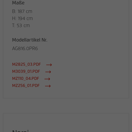
Maße
B: 187 cm
H: 194 cm
T: 53 cm
Modellartikel Nr.
AG816.0PR6
M2825_03.PDF
M3039_01.PDF
MZ110_04.PDF
MZ256_01.PDF