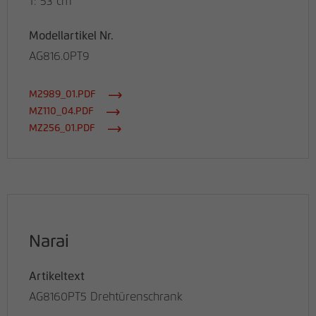
T: 53 cm
Modellartikel Nr.
AG816.0PT9
M2989_01.PDF
MZ110_04.PDF
MZ256_01.PDF
Narai
Artikeltext
AG8160PT5 Drehtürenschrank