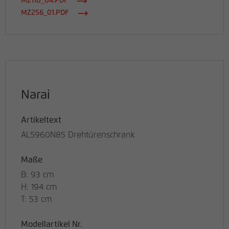
MZ110_04.PDF
MZ256_01.PDF
Narai
Artikeltext
AL5960N85 Drehtürenschrank
Maße
B: 93 cm
H: 194 cm
T: 53 cm
Modellartikel Nr.