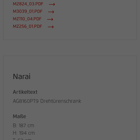
M2824_03.PDF
M3039_01.PDF
MZ110_04.PDF
MZ256_01.PDF
Narai
Artikeltext
AG8160PT9 Drehtürenschrank
Maße
B: 187 cm
H: 194 cm