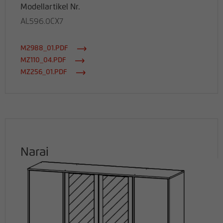
Modellartikel Nr.
AL596.0CX7
M2988_01.PDF
MZ110_04.PDF
MZ256_01.PDF
Narai