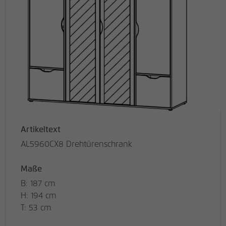
Artikeltext
AL5960CX8 Drehtürenschrank
Maße
B: 187 cm
H: 194 cm
T: 53 cm