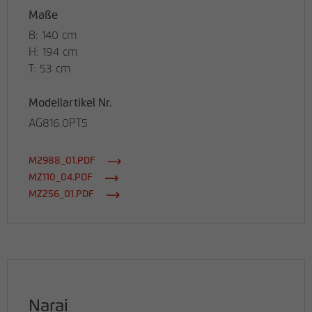
Maße
B: 140 cm
H: 194 cm
T: 53 cm
Modellartikel Nr.
AG816.0PT5
M2988_01.PDF
MZ110_04.PDF
MZ256_01.PDF
Narai