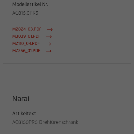
Modellartikel Nr.
AG816.0PR5
M2824_03.PDF
M3039_01.PDF
MZ110_04.PDF
MZ256_01.PDF
Narai
Artikeltext
AG8160PR6 Drehtürenschrank