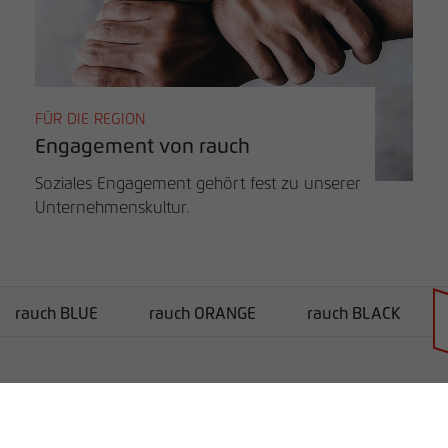
FÜR DIE REGION
Engagement von rauch
Soziales Engagement gehört fest zu unserer
Unternehmenskultur.
rauch BLUE
rauch ORANGE
rauch BLACK
Händlersuche
Unternehmen
B2B