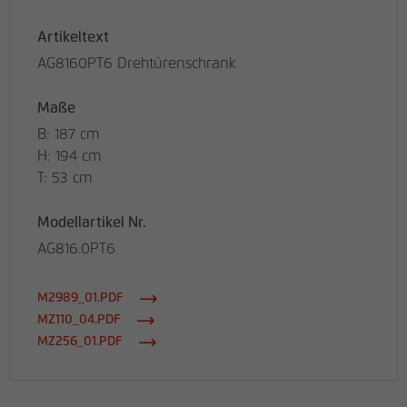
Artikeltext
AG8160PT6 Drehtürenschrank
Maße
B: 187 cm
H: 194 cm
T: 53 cm
Modellartikel Nr.
AG816.0PT6
M2989_01.PDF
MZ110_04.PDF
MZ256_01.PDF