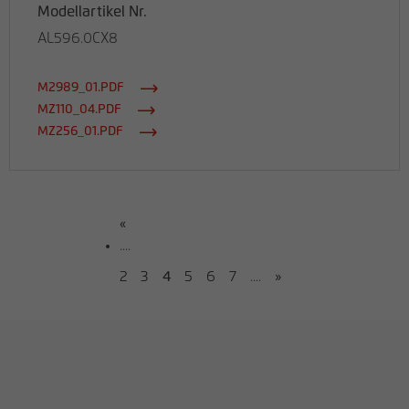
Modellartikel Nr.
AL596.0CX8
M2989_01.PDF
MZ110_04.PDF
MZ256_01.PDF
«
....
2
3
4
5
6
7
....
»