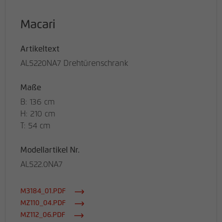
Macari
Artikeltext
AL5220NA7 Drehtürenschrank
Maße
B: 136 cm
H: 210 cm
T: 54 cm
Modellartikel Nr.
AL522.0NA7
M3184_01.PDF
MZ110_04.PDF
MZ112_06.PDF