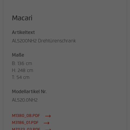
Macari
Artikeltext
AL5200NH2 Drehtürenschrank
Maße
B: 136 cm
H: 248 cm
T: 54 cm
Modellartikel Nr.
AL520.0NH2
M1380_08.PDF
M3186_01.PDF
MZ023_03.PDF