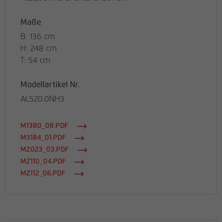
Maße
B: 136 cm
H: 248 cm
T: 54 cm
Modellartikel Nr.
AL520.0NH3
M1380_08.PDF
M3184_01.PDF
MZ023_03.PDF
MZ110_04.PDF
MZ112_06.PDF