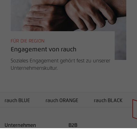
FÜR DIE REGION
Engagement von rauch
Soziales Engagement gehört fest zu unserer
Unternehmenskultur.
rauch BLUE
rauch ORANGE
rauch BLACK
Händlersuche
Unternehmen
B2B