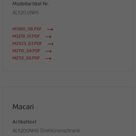
Modellartikel Nr.
AL520.0NH1
M1380_08.PDF
M3219_01.PDF
MZ023_03.PDF
MZ110_04.PDF
MZ112_06.PDF
Macari
Artikeltext
AL5200NH0 Drehtürenschrank