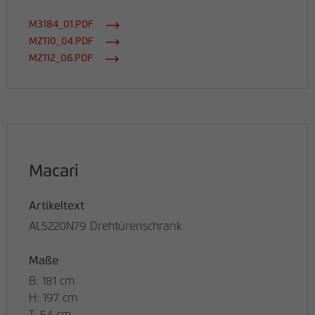
M3184_01.PDF
MZ110_04.PDF
MZ112_06.PDF
Macari
Artikeltext
AL5220N79 Drehtürenschrank
Maße
B: 181 cm
H: 197 cm