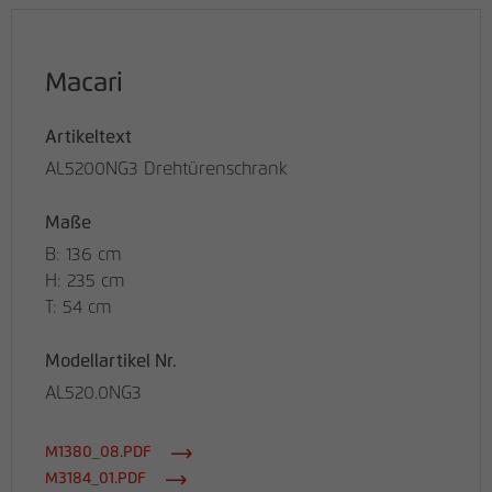
Macari
Artikeltext
AL5200NG3 Drehtürenschrank
Maße
B: 136 cm
H: 235 cm
T: 54 cm
Modellartikel Nr.
AL520.0NG3
M1380_08.PDF
M3184_01.PDF