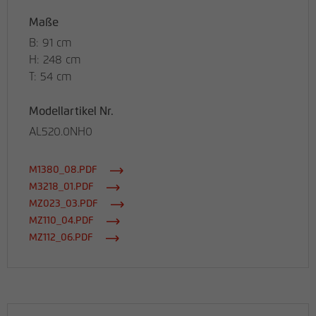
Maße
B: 91 cm
H: 248 cm
T: 54 cm
Modellartikel Nr.
AL520.0NH0
M1380_08.PDF
M3218_01.PDF
MZ023_03.PDF
MZ110_04.PDF
MZ112_06.PDF