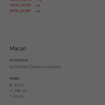
MZ110_04.PDF
MZ112_06.PDF
Macari
Artikeltext
AL5200NH1 Drehtürenschrank
Maße
B: 91 cm
H: 248 cm
T: 54 cm