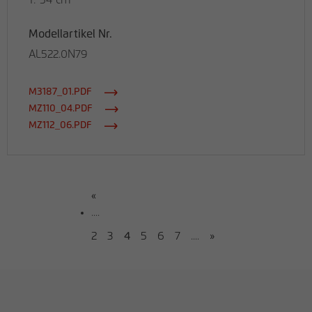
T: 54 cm
Modellartikel Nr.
AL522.0N79
M3187_01.PDF
MZ110_04.PDF
MZ112_06.PDF
«
....
2
3
4
5
6
7
....
»