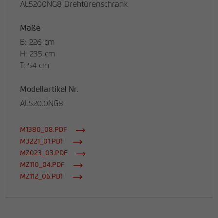
AL5200NG8 Drehtürenschrank
Maße
B: 226 cm
H: 235 cm
T: 54 cm
Modellartikel Nr.
AL520.0NG8
M1380_08.PDF
M3221_01.PDF
MZ023_03.PDF
MZ110_04.PDF
MZ112_06.PDF