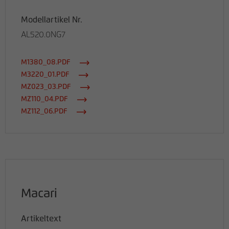
Modellartikel Nr.
AL520.0NG7
M1380_08.PDF
M3220_01.PDF
MZ023_03.PDF
MZ110_04.PDF
MZ112_06.PDF
Macari
Artikeltext