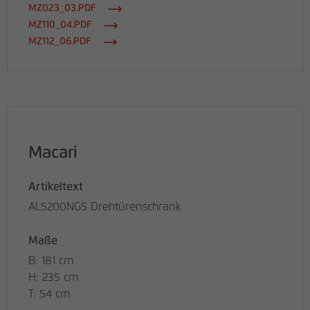
MZ023_03.PDF
MZ110_04.PDF
MZ112_06.PDF
Macari
Artikeltext
AL5200NG5 Drehtürenschrank
Maße
B: 181 cm
H: 235 cm
T: 54 cm