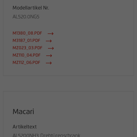
Modellartikel Nr.
AL520.0NG5
M1380_08.PDF
M3187_01.PDF
MZ023_03.PDF
MZ110_04.PDF
MZ112_06.PDF
Macari
Artikeltext
AL5200NH3 Drehtürenschrank