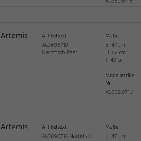
AG369.671B
Anbieter
matomo.rauchmoebel.de
Laufzeit
30 Minuten
Kurzlebige Cookies, die zur temporären
Artemis
Artikeltext
Maße
Zweck
Speicherung von Daten für den Besuch
verwendet werden.
AG369671D
B: 47 cm
Nachttisch-Paar
H: 62 cm
T: 43 cm
Modellartikel
Nr.
AG369.671D
Artemis
Artikeltext
Maße
AG369671A Nachttisch
B: 47 cm