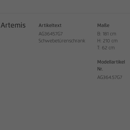
Artemis
Artikeltext
Maße
AG36457G7
B: 181 cm
Schwebetürenschrank
H: 210 cm
T: 62 cm
Modellartikel
Nr.
AG364.57G7