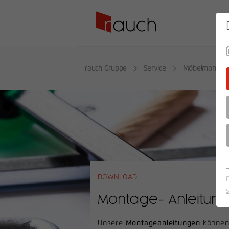
SO
rauch Gruppe
Service
Möbelmontag
DOWNLOAD
Montage- Anleitun
Unsere
Montageanleitungen
können