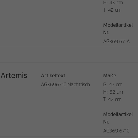
H: 43 cm
T: 42 cm
Modellartikel
Nr.
AG369.671A
Artemis
Artikeltext
Maße
AG369671C Nachttisch
B: 47 cm
H: 62 cm
T: 42 cm
Modellartikel
Nr.
AG369.671C