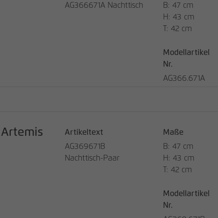
AG366671A Nachttisch
B: 47 cm
Laufzeit
13 Monate
H: 43 cm
T: 42 cm
Verwendet, um einige Details über den
Zweck
Benutzer zu speichern, z. B. die eindeutige
Modellartikel
Besucher-ID
Nr.
AG366.671A
Name
_pk_ref
Anbieter
matomo.rauchmoebel.de
Laufzeit
6 Monate
Artemis
Artikeltext
Maße
AG369671B
B: 47 cm
Verwendet, um die Attributionsinformationen zu
Nachttisch-Paar
H: 43 cm
Zweck
speichern, den Referrer, der ursprünglich zum
Besuch der Website verwendet wurde
T: 42 cm
Modellartikel
Name
_pk_ses, _pk_cvar, _pk_hsr
Nr.