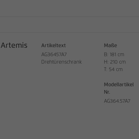
Artemis
Artikeltext
Maße
AG36457A7
B: 181 cm
Drehtürenschrank
H: 210 cm
T: 54 cm
Modellartikel
Nr.
AG364.57A7