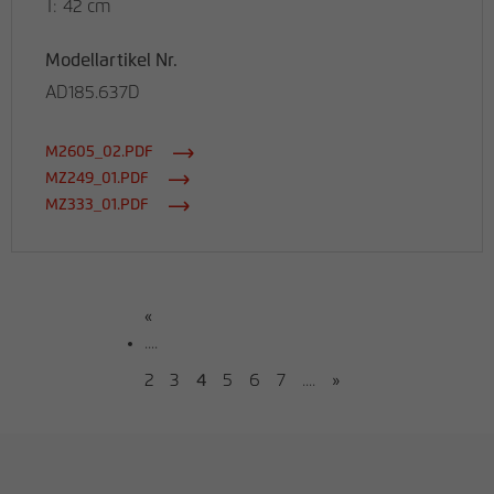
T: 42 cm
Modellartikel Nr.
AD185.637D
M2605_02.PDF
MZ249_01.PDF
MZ333_01.PDF
«
....
2
3
4
5
6
7
....
»