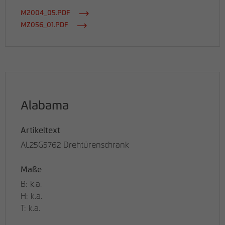
M2004_05.PDF
MZ056_01.PDF
Alabama
Artikeltext
AL25G5762 Drehtürenschrank
Maße
B: k.a.
H: k.a.
T: k.a.