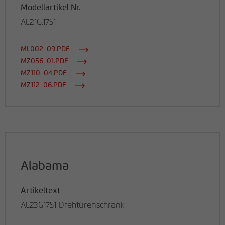
Modellartikel Nr.
AL21G.17S1
ML002_09.PDF
MZ056_01.PDF
MZ110_04.PDF
MZ112_06.PDF
Alabama
Artikeltext
AL23G17S1 Drehtürenschrank