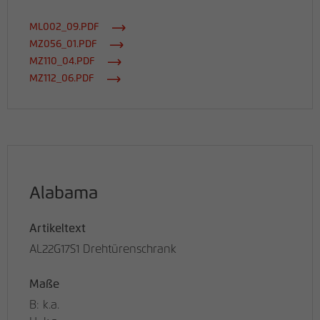
ML002_09.PDF
MZ056_01.PDF
MZ110_04.PDF
MZ112_06.PDF
Alabama
Artikeltext
AL22G17S1 Drehtürenschrank
Maße
B: k.a.