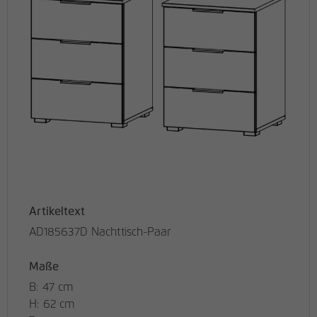
Artikeltext
AD185637D Nachttisch-Paar
Maße
B: 47 cm
H: 62 cm