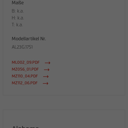
Maße
B: k.a.
H: k.a.
T: k.a.
Modellartikel Nr.
AL23G.17S1
ML002_09.PDF
MZ056_01.PDF
MZ110_04.PDF
MZ112_06.PDF