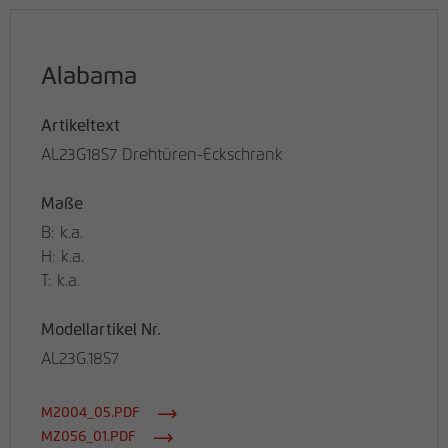
Alabama
Artikeltext
AL23G18S7 Drehtüren-Eckschrank
Maße
B: k.a.
H: k.a.
T: k.a.
Modellartikel Nr.
AL23G.18S7
M2004_05.PDF
MZ056_01.PDF