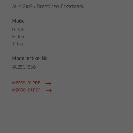
AL25G18S6 Drehtüren-Eckschrank
Maße
B: k.a.
H: k.a.
T: k.a.
Modellartikel Nr.
AL25G.18S6
M2939_01.PDF
MZ058_01.PDF