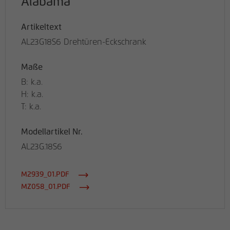
Alabama
Artikeltext
AL23G18S6 Drehtüren-Eckschrank
Maße
B: k.a.
H: k.a.
T: k.a.
Modellartikel Nr.
AL23G.18S6
M2939_01.PDF
MZ058_01.PDF