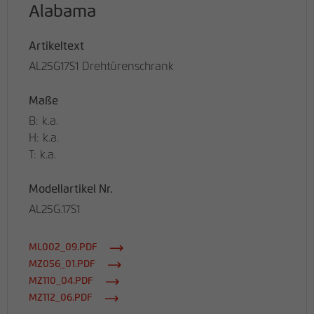
Alabama
Artikeltext
AL25G17S1 Drehtürenschrank
Maße
B: k.a.
H: k.a.
T: k.a.
Modellartikel Nr.
AL25G.17S1
ML002_09.PDF
MZ056_01.PDF
MZ110_04.PDF
MZ112_06.PDF