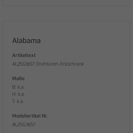
Alabama
Artikeltext
AL25G18S7 Drehtüren-Eckschrank
Maße
B: k.a.
H: k.a.
T: k.a.
Modellartikel Nr.
AL25G.18S7