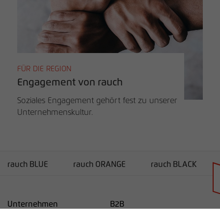
FÜR DIE REGION
Engagement von rauch
Soziales Engagement gehört fest zu unserer
Unternehmenskultur.
rauch BLUE
rauch ORANGE
rauch BLACK
Händlersuche
Unternehmen
B2B