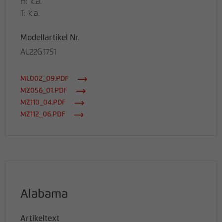
H: k.a.
T: k.a.
Modellartikel Nr.
AL22G.17S1
ML002_09.PDF
MZ056_01.PDF
MZ110_04.PDF
MZ112_06.PDF
Alabama
Artikeltext