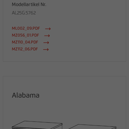
Modellartikel Nr.
AL25G.5762
ML002_09.PDF
MZ056_01.PDF
MZ110_04.PDF
MZ112_06.PDF
Alabama