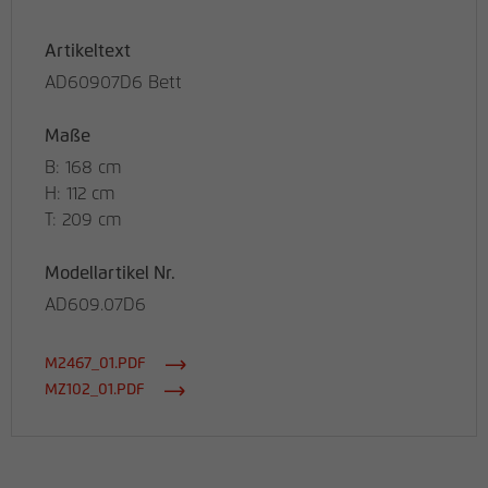
Artikeltext
AD60907D6 Bett
Maße
B: 168 cm
H: 112 cm
T: 209 cm
Modellartikel Nr.
AD609.07D6
M2467_01.PDF
MZ102_01.PDF