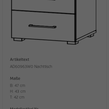
Artikeltext
AD60963W0 Nachttisch
Maße
B: 47 cm
H: 43 cm
T: 42 cm