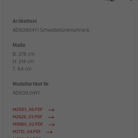
Artikeltext
AD60904Y1 Schwebetürenschrank
Maße
B: 278 cm
H: 214 cm
T: 64 cm
Modellartikel Nr.
AD609.04Y1
M2583_06.PDF
M2626_03.PDF
M9980_02.PDF
MZ110_04.PDF