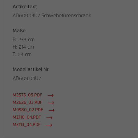
Artikeltext
AD60904U7 Schwebetürenschrank
Maße
B: 233 cm
H: 214 cm
T: 64 cm
Modellartikel Nr.
AD609.04U7
M2575_05.PDF
M2626_03.PDF
M9980_02.PDF
MZ110_04.PDF
MZ113_04.PDF