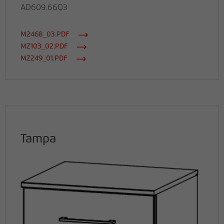
AD609.66Q3
M2468_03.PDF
MZ103_02.PDF
MZ249_01.PDF
Tampa