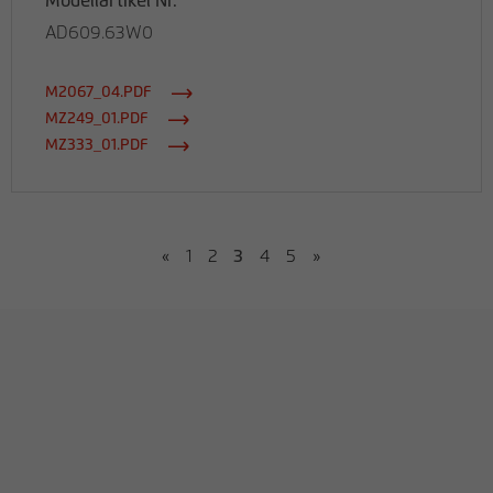
Modellartikel Nr.
AD609.63W0
M2067_04.PDF
MZ249_01.PDF
MZ333_01.PDF
«
1
2
3
4
5
»