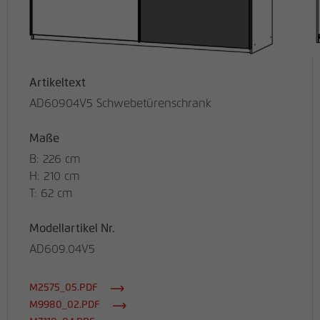
Artikeltext
AD60904V5 Schwebetürenschrank
Maße
B: 226 cm
H: 210 cm
T: 62 cm
Modellartikel Nr.
AD609.04V5
M2575_05.PDF
M9980_02.PDF