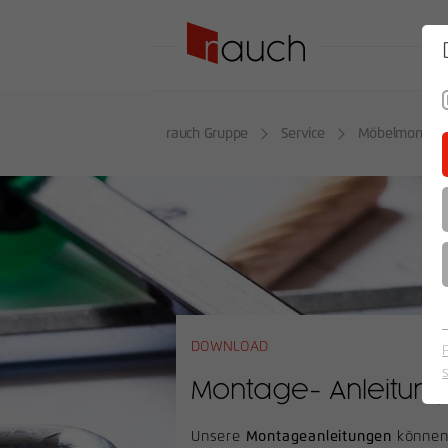
SO
rauch Gruppe
Service
Möbelmontag
DOWNLOAD
Montage- Anleitun
Unsere
Montageanleitungen
können