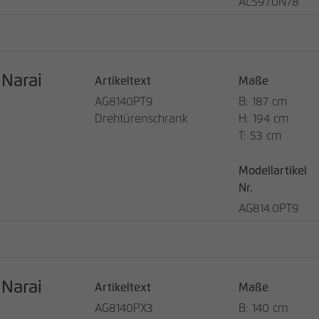
AL597.0N78
Anbieter
matomo.rauchmoebel.de
Laufzeit
30 Minuten
Kurzlebige Cookies, die zur temporären
Narai
Artikeltext
Maße
Zweck
Speicherung von Daten für den Besuch
verwendet werden.
AG8140PT9
B: 187 cm
Drehtürenschrank
H: 194 cm
T: 53 cm
Modellartikel
Nr.
AG814.0PT9
Narai
Artikeltext
Maße
AG8140PX3
B: 140 cm