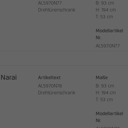
AL5970N77
B: 93 cm
Laufzeit
13 Monate
Drehtürenschrank
H: 194 cm
T: 53 cm
Verwendet, um einige Details über den
Zweck
Benutzer zu speichern, z. B. die eindeutige
Modellartikel
Besucher-ID
Nr.
AL597.0N77
Name
_pk_ref
Anbieter
matomo.rauchmoebel.de
Laufzeit
6 Monate
Narai
Artikeltext
Maße
AL5970N78
B: 93 cm
Verwendet, um die Attributionsinformationen zu
Drehtürenschrank
H: 194 cm
Zweck
speichern, den Referrer, der ursprünglich zum
Besuch der Website verwendet wurde
T: 53 cm
Modellartikel
Name
_pk_ses, _pk_cvar, _pk_hsr
Nr.