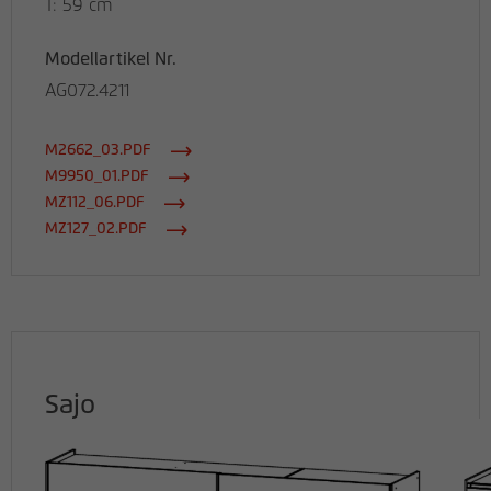
T: 59 cm
Modellartikel Nr.
AG072.4211
M2662_03.PDF
M9950_01.PDF
MZ112_06.PDF
MZ127_02.PDF
Sajo