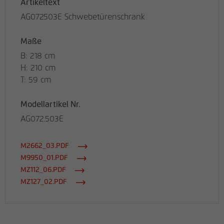
Artikeltext
AG072503E Schwebetürenschrank
Maße
B: 218 cm
H: 210 cm
T: 59 cm
Modellartikel Nr.
AG072.503E
M2662_03.PDF
M9950_01.PDF
MZ112_06.PDF
MZ127_02.PDF