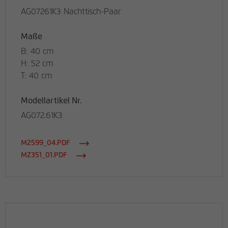
AG07261K3 Nachttisch-Paar
Maße
B: 40 cm
H: 52 cm
T: 40 cm
Modellartikel Nr.
AG072.61K3
M2599_04.PDF
MZ351_01.PDF