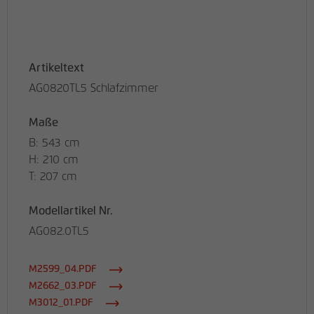
Artikeltext
AG0820TL5 Schlafzimmer
Maße
B: 543 cm
H: 210 cm
T: 207 cm
Modellartikel Nr.
AG082.0TL5
M2599_04.PDF
M2662_03.PDF
M3012_01.PDF