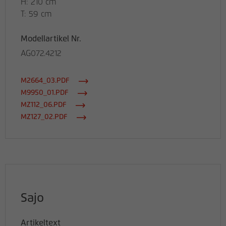
H: 210 cm
T: 59 cm
Modellartikel Nr.
AG072.4212
M2664_03.PDF
M9950_01.PDF
MZ112_06.PDF
MZ127_02.PDF
Sajo
Artikeltext