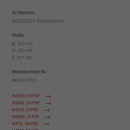
Artikeltext
AG0720TL5 Schlafzimmer
Maße
B: 523 cm
H: 210 cm
T: 207 cm
Modellartikel Nr.
AG072.0TL5
M2599_04.PDF
M2662_03.PDF
M3012_01.PDF
M9950_01.PDF
MZ112_06.PDF