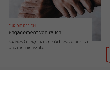
FÜR DIE REGION
Engagement von rauch
Soziales Engagement gehört fest zu unserer
Unternehmenskultur.
Händlersuche
rauch BLUE
rauch ORANGE
rauch BLACK
Unternehmen
B2B
Unternehmen
Service