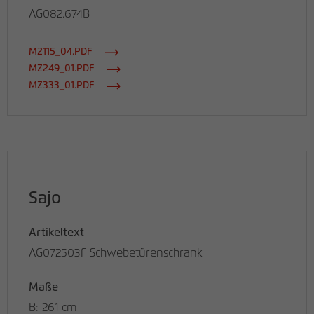
AG082.674B
M2115_04.PDF
MZ249_01.PDF
MZ333_01.PDF
Sajo
Artikeltext
AG072503F Schwebetürenschrank
Maße
B: 261 cm