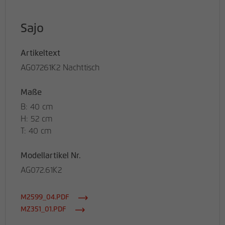
Sajo
Artikeltext
AG07261K2 Nachttisch
Maße
B: 40 cm
H: 52 cm
T: 40 cm
Modellartikel Nr.
AG072.61K2
M2599_04.PDF
MZ351_01.PDF