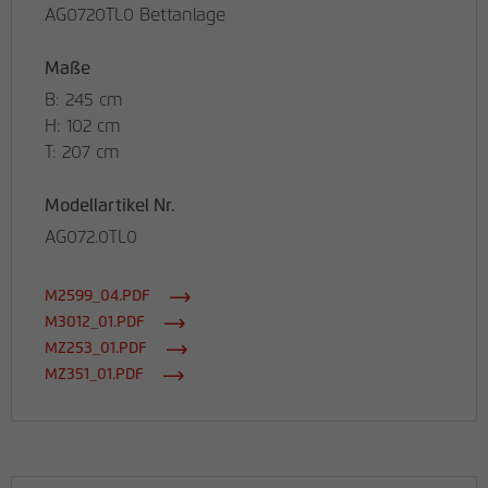
AG0720TL0 Bettanlage
Maße
B: 245 cm
H: 102 cm
T: 207 cm
Modellartikel Nr.
AG072.0TL0
M2599_04.PDF
M3012_01.PDF
MZ253_01.PDF
MZ351_01.PDF