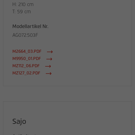
H: 210 cm
T: 59 cm
Modellartikel Nr.
AG072.503F
M2664_03.PDF
M9950_01.PDF
MZ112_06.PDF
MZ127_02.PDF
Sajo